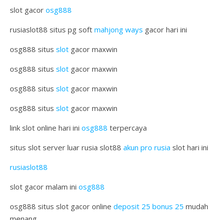
slot gacor
osg888
rusiaslot88 situs pg soft
mahjong ways
gacor hari ini
osg888 situs
slot
gacor maxwin
osg888 situs
slot
gacor maxwin
osg888 situs
slot
gacor maxwin
osg888 situs
slot
gacor maxwin
link slot online hari ini
osg888
terpercaya
situs slot server luar rusia slot88
akun pro rusia
slot hari ini
rusiaslot88
slot gacor malam ini
osg888
osg888 situs slot gacor online
deposit 25 bonus 25
mudah
menang