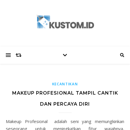
KECANTIKAN
MAKEUP PROFESIONAL TAMPIL CANTIK
DAN PERCAYA DIRI
Makeup Profesional adalah seni yang memungkinkan
seseorang untuk meningkatkan fitur wajahnya,