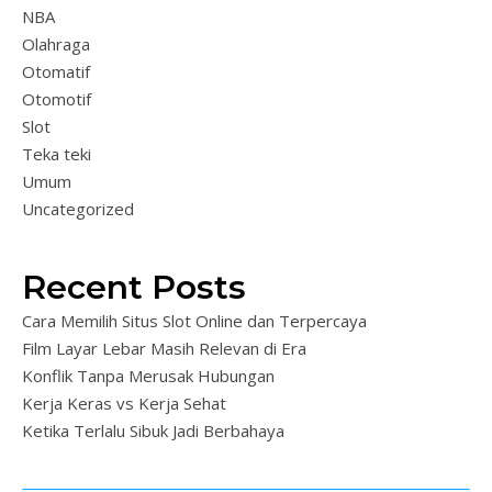
NBA
Olahraga
Otomatif
Otomotif
Slot
Teka teki
Umum
Uncategorized
Recent Posts
Cara Memilih Situs Slot Online dan Terpercaya
Film Layar Lebar Masih Relevan di Era
Konflik Tanpa Merusak Hubungan
Kerja Keras vs Kerja Sehat
Ketika Terlalu Sibuk Jadi Berbahaya