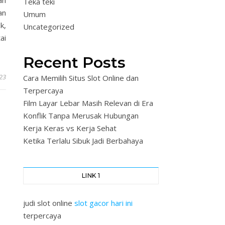
an
Teka teki
an
Umum
k,
Uncategorized
ai
Recent Posts
023
Cara Memilih Situs Slot Online dan
Terpercaya
Film Layar Lebar Masih Relevan di Era
Konflik Tanpa Merusak Hubungan
Kerja Keras vs Kerja Sehat
Ketika Terlalu Sibuk Jadi Berbahaya
LINK 1
judi slot online
slot gacor hari ini
terpercaya