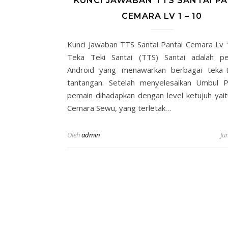
KUNCI JAWABAN TTS SANTAI PA
CEMARA LV 1 – 10
Kunci Jawaban TTS Santai Pantai Cemara Lv 
Teka Teki Santai (TTS) Santai adalah pe
Android yang menawarkan berbagai teka-t
tantangan. Setelah menyelesaikan Umbul 
pemain dihadapkan dengan level ketujuh yait
Cemara Sewu, yang terletak…
Oleh
admin
Ju