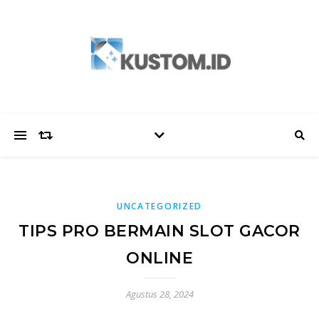
UNCATEGORIZED
TIPS PRO BERMAIN SLOT GACOR
ONLINE
Agustus 28, 2024