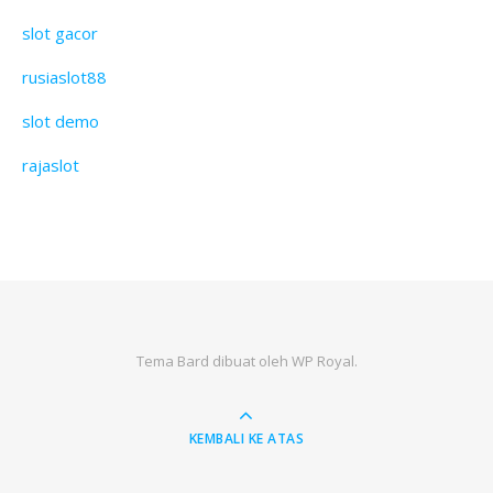
slot gacor
rusiaslot88
slot demo
rajaslot
Tema Bard dibuat oleh
WP Royal
.
KEMBALI KE ATAS