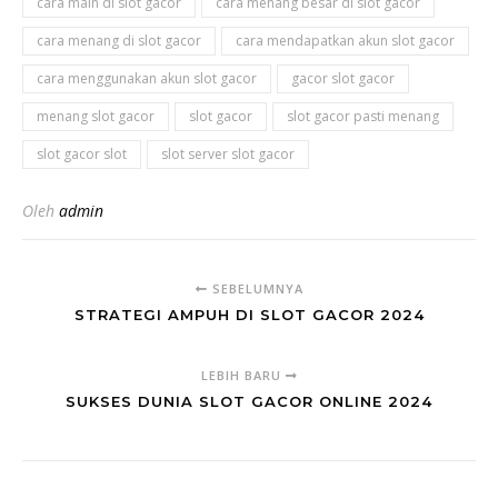
cara main di slot gacor
cara menang besar di slot gacor
cara menang di slot gacor
cara mendapatkan akun slot gacor
cara menggunakan akun slot gacor
gacor slot gacor
menang slot gacor
slot gacor
slot gacor pasti menang
slot gacor slot
slot server slot gacor
Oleh
admin
SEBELUMNYA
STRATEGI AMPUH DI SLOT GACOR 2024
LEBIH BARU
SUKSES DUNIA SLOT GACOR ONLINE 2024