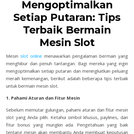
Mengoptimalkan
Setiap Putaran: Tips
Terbaik Bermain
Mesin Slot
Mesin
slot online
menawarkan pengalaman bermain yang
menghibur dan penuh tantangan. Bagi mereka yang ingin
mengoptimalkan setiap putaran dan meningkatkan peluang
meraih kemenangan, berikut adalah beberapa tips terbaik
untuk bermain mesin slot.
1. Pahami Aturan dan Fitur Mesin
Sebelum memutar gulungan, pahami aturan dan fitur mesin
slot yang Anda pilih. Ketahui simbol khusus, paylines, dan
fitur bonus yang mungkin ada. Pengetahuan yang baik
tentang mesin akan membantu Anda membuat keputusan