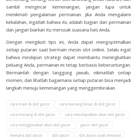
sambil mengincar kemenangan, jangan lupa untuk
menikmati pengalaman permainan. Jika Anda mengalami
kekalahan, ingatlah bahwa itu adalah bagian dari permainan
dan jangan biarkan itu merusak suasana hati Anda.
Dengan mengikuti tips ini, Anda dapat mengoptimalkan
setiap putaran saat bermain mesin slot online. Selalu ingat
bahwa meskipun strategi dapat membantu meningkatkan
peluang Anda, permainan ini tetap berbasis keberuntungan.
Bermainlah dengan tanggung jawab, nikmatilah setiap
momen, dan lihatlah bagaimana setiap putaran bisa menjadi
langkah menuju kemenangan yang menggembirakan.
cara main di slot gacor
cara menang besar di slot gacor
cara menang di slot gacor
cara mendapatkan akun slot gacor
cara menggunakan akun slot gacor
gacor slot gacor
menang slot gacor
slot gacor
slot gacor pasti menang