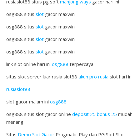
rusiaslot88 situs pg soft
mahjong ways
gacor hari ini
osg888 situs
slot
gacor maxwin
osg888 situs
slot
gacor maxwin
osg888 situs
slot
gacor maxwin
osg888 situs
slot
gacor maxwin
link slot online hari ini
osg888
terpercaya
situs slot server luar rusia slot88
akun pro rusia
slot hari ini
rusiaslot88
slot gacor malam ini
osg888
osg888 situs slot gacor online
deposit 25 bonus 25
mudah
menang
Situs
Demo Slot Gacor
Pragmatic Play dan PG Soft Slot