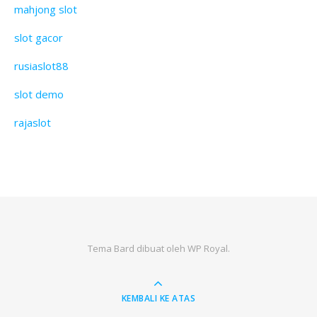
mahjong slot
slot gacor
rusiaslot88
slot demo
rajaslot
Tema Bard dibuat oleh
WP Royal
.
KEMBALI KE ATAS