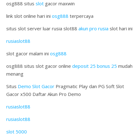
osg888 situs
slot
gacor maxwin
link slot online hari ini
osg888
terpercaya
situs slot server luar rusia slot88
akun pro rusia
slot hari ini
rusiaslot88
slot gacor malam ini
osg888
osg888 situs slot gacor online
deposit 25 bonus 25
mudah
menang
Situs
Demo Slot Gacor
Pragmatic Play dan PG Soft Slot
Gacor x500 Daftar Akun Pro Demo
rusiaslot88
rusiaslot88
slot 5000