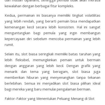
dan mudah dipahami, sehingga pemula tidak akan merasa
kewalahan dengan berbagai fitur kompleks.
Kedua, permainan ini biasanya memiliki tingkat volatilitas
yang lebih rendah, yang berarti pemain bisa mendapatkan
kemenangan kecil secara lebih konsisten. Hal ini sangat
menguntungkan bagi pemula yang ingin membangun
kepercayaan diri sebelum mencoba permainan yang lebih
rumit.
Selain itu, slot biasa seringkali memiliki batas taruhan yang
lebih fleksibel, memungkinkan pemain untuk bermain
dengan anggaran yang lebih kecil. Dengan grafik yang
menarik dan tema yang beragam, slot biasa juga
memberikan hiburan yang menyenangkan tanpa tekanan
berlebihan. Semua ini menjadikan slot biasa pilihan ideal
bagi mereka yang baru memulai pengalaman bermain.
Faktor-Faktor yang Menentukan Peluang Menang di Slot