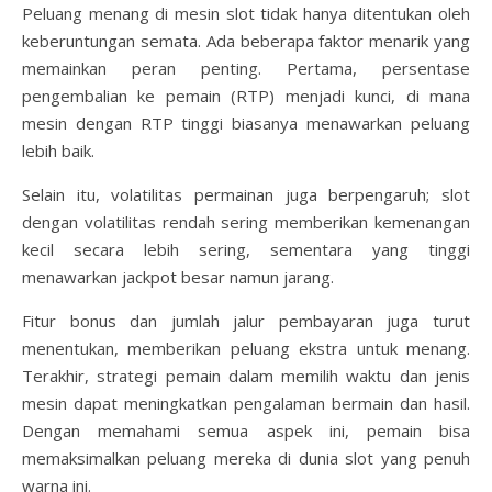
Peluang menang di mesin slot tidak hanya ditentukan oleh
keberuntungan semata. Ada beberapa faktor menarik yang
memainkan peran penting. Pertama, persentase
pengembalian ke pemain (RTP) menjadi kunci, di mana
mesin dengan RTP tinggi biasanya menawarkan peluang
lebih baik.
Selain itu, volatilitas permainan juga berpengaruh; slot
dengan volatilitas rendah sering memberikan kemenangan
kecil secara lebih sering, sementara yang tinggi
menawarkan jackpot besar namun jarang.
Fitur bonus dan jumlah jalur pembayaran juga turut
menentukan, memberikan peluang ekstra untuk menang.
Terakhir, strategi pemain dalam memilih waktu dan jenis
mesin dapat meningkatkan pengalaman bermain dan hasil.
Dengan memahami semua aspek ini, pemain bisa
memaksimalkan peluang mereka di dunia slot yang penuh
warna ini.