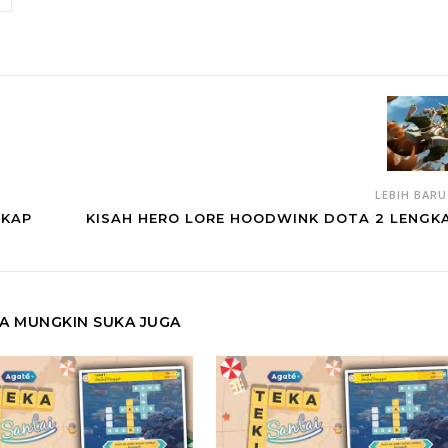
LEBIH BAR
GKAP
KISAH HERO LORE HOODWINK DOTA 2 LENGK
A MUNGKIN SUKA JUGA