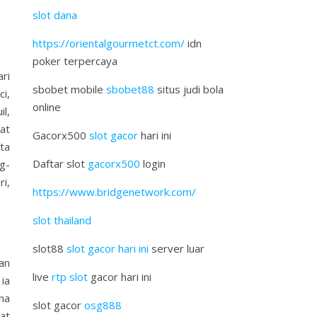
slot dana
https://orientalgourmetct.com/
idn
poker terpercaya
ri
sbobet mobile
sbobet88
situs judi bola
i,
online
il,
at
Gacorx500
slot gacor
hari ini
ta
Daftar slot
gacorx500
login
g-
i,
https://www.bridgenetwork.com/
slot thailand
slot88
slot gacor hari ini
server luar
an
live
rtp slot
gacor hari ini
ia
na
slot gacor
osg888
kat