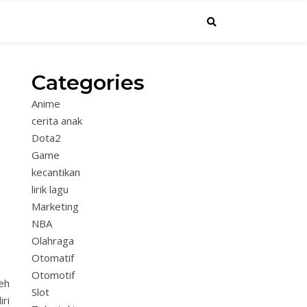
Categories
Anime
cerita anak
Dota2
Game
kecantikan
lirik lagu
Marketing
NBA
Olahraga
Otomatif
Otomotif
eh
Slot
iri