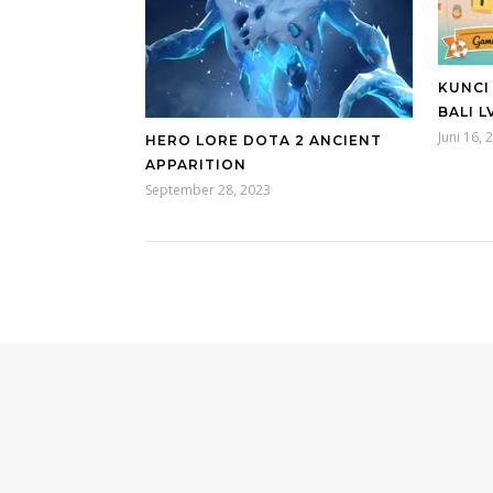
KUNCI
BALI LV
Juni 16, 
HERO LORE DOTA 2 ANCIENT
APPARITION
September 28, 2023