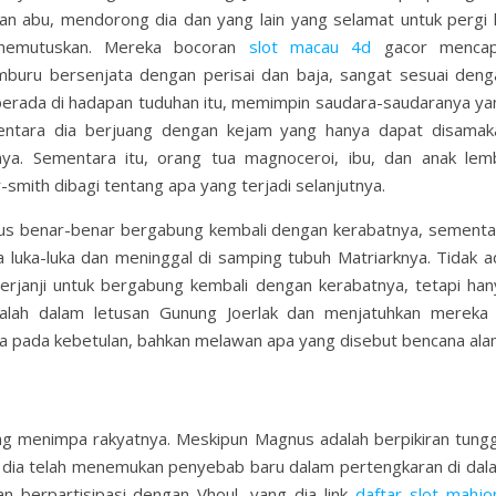
an abu, mendorong dia dan yang lain yang selamat untuk pergi 
 memutuskan. Mereka bocoran
slot macau 4d
gacor mencap
buru bersenjata dengan perisai dan baja, sangat sesuai deng
berada di hadapan tuduhan itu, memimpin saudara-saudaranya ya
ntara dia berjuang dengan kejam yang hanya dapat disamak
ya. Sementara itu, orang tua magnoceroi, ibu, dan anak lem
mith dibagi tentang apa yang terjadi selanjutnya.
s benar-benar bergabung kembali dengan kerabatnya, sementa
luka-luka dan meninggal di samping tubuh Matriarknya. Tidak a
berjanji untuk bergabung kembali dengan kerabatnya, tetapi han
lah dalam letusan Gunung Joerlak dan menjatuhkan mereka 
ya pada kebetulan, bahkan melawan apa yang disebut bencana ala
ng menimpa rakyatnya. Meskipun Magnus adalah berpikiran tungg
dia telah menemukan penyebab baru dalam pertengkaran di dal
n berpartisipasi dengan Vhoul, yang dia link
daftar slot mahjo