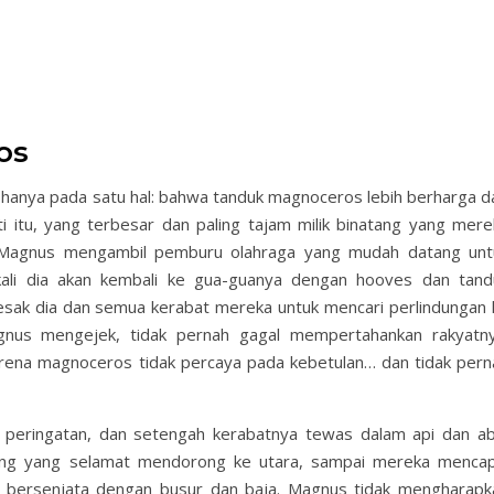
os
 hanya pada satu hal: bahwa tanduk magnoceros lebih berharga da
 itu, yang terbesar dan paling tajam milik binatang yang mere
 Magnus mengambil pemburu olahraga yang mudah datang unt
kali dia akan kembali ke gua-guanya dengan hooves dan tand
sak dia dan semua kerabat mereka untuk mencari perlindungan 
gnus mengejek, tidak pernah gagal mempertahankan rakyatny
arena magnoceros tidak percaya pada kebetulan… dan tidak pern
a peringatan, dan setengah kerabatnya tewas dalam api dan ab
rang yang selamat mendorong ke utara, sampai mereka mencap
 bersenjata dengan busur dan baja. Magnus tidak mengharapk