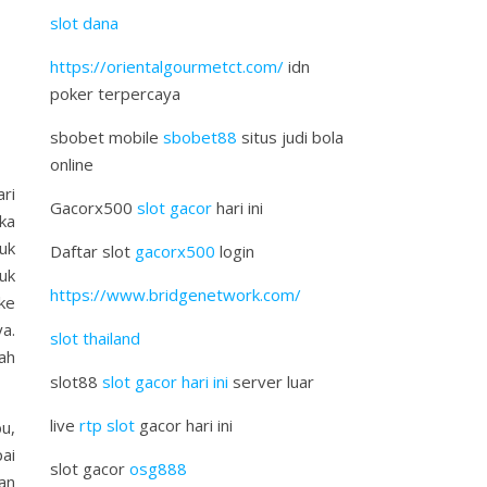
slot dana
https://orientalgourmetct.com/
idn
poker terpercaya
sbobet mobile
sbobet88
situs judi bola
online
ri
Gacorx500
slot gacor
hari ini
ka
uk
Daftar slot
gacorx500
login
uk
https://www.bridgenetwork.com/
ke
a.
slot thailand
ah
slot88
slot gacor hari ini
server luar
live
rtp slot
gacor hari ini
u,
ai
slot gacor
osg888
an