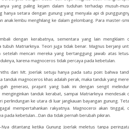
aranya yang paling kejam dalam tuduhan terhadap musuh-mus
g hanya setara dengan gunung yang menyala api di punggungny
dan anak lembu menghilang ke dalam gelombang. Para master-smi
bali dengan kerabatnya, sementara yang lain mengklaim d
 tubuh Matriarknya. Teori juga tidak benar. Magnus berjanji unt
a setelah mencari mereka yang bertanggung jawab atas letus
nduknya, karena magnoceros tidak percaya pada kebetulan.
ths dari Mt. Joerlak setuju hanya pada satu poin: bahwa tand
Jika tanduk magnoceros khas adalah perak, maka tanduk yang mere
h generasi, prajurit yang baik ini dengan sengit melindun
menginginkan tanduk kerabat, sampai Matriarknya mendesak d
i perlindungan ke utara di luar jangkauan bayangan gunung. Teta
gagal mempertahankan rakyatnya. Magnoceroi akan tinggal, d
 pada kebetulan…Dan dia tidak pernah berubah pikiran.
ya ditantang ketika Gunung Joerlak meletus tanpa peringata