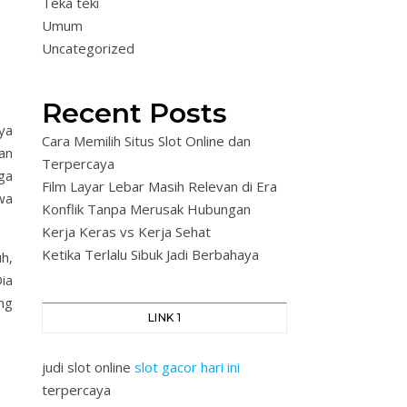
Teka teki
Umum
Uncategorized
Recent Posts
ya
Cara Memilih Situs Slot Online dan
an
Terpercaya
ga
Film Layar Lebar Masih Relevan di Era
wa
Konflik Tanpa Merusak Hubungan
Kerja Keras vs Kerja Sehat
Ketika Terlalu Sibuk Jadi Berbahaya
h,
ia
ng
LINK 1
judi slot online
slot gacor hari ini
terpercaya