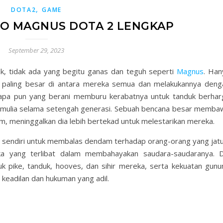
,
DOTA2
GAME
RO MAGNUS DOTA 2 LENGKAP
September 29, 2023
ak, tidak ada yang begitu ganas dan teguh seperti
Magnus
. Han
paling besar di antara mereka semua dan melakukannya deng
apa pun yang berani memburu kerabatnya untuk tanduk berhar
mulia selama setengah generasi. Sebuah bencana besar memba
, meninggalkan dia lebih bertekad untuk melestarikan mereka.
 sendiri untuk membalas dendam terhadap orang-orang yang jatu
a yang terlibat dalam membahayakan saudara-saudaranya. D
 pike, tanduk, hooves, dan sihir mereka, serta kekuatan gunu
eadilan dan hukuman yang adil.