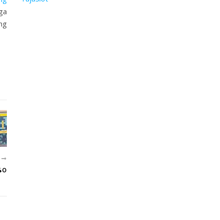
ga
ng
U
40