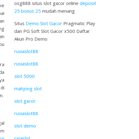
osg888 situs slot gacor online
deposit
ke
25 bonus 25
mudah menang
ai
an
Situs
Demo Slot Gacor
Pragmatic Play
ng
dan PG Soft Slot Gacor x500 Daftar
an
Akun Pro Demo
bu
rusiaslot88
rusiaslot88
ra
da
slot 5000
ya
di
mahjong slot
m.
slot gacor
rusiaslot88
al
slot demo
am
rajaslot
ng