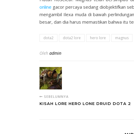
online
gacor percaya sedang diobjektifkan seb
mengambil Ilexa muda di bawah perlindungann
besar, dan dia harus memastikan bahwa itu te
dota2
dota2 lore
hero lore
magnus
Oleh
admin
SEBELUMNYA
KISAH LORE HERO LONE DRUID DOTA 2