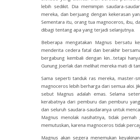
lebih sedikit. Dia memimpin saudara-saud
mereka, dan berjuang dengan kekerasan yan
Sementara itu, orang tua magnoceros, ibu, 
dibagi tentang apa yang terjadi selanjutnya.
Beberapa mengatakan Magnus bersatu kem
menderita cedera fatal dan berakhir bersama
bergabung kembali dengan kin…tetapi hany
Gunung Joerlak dan melihat mereka mati di ta
Sama seperti tanduk ras mereka, master-smi
magnoceros lebih berharga dari semua aloi. 
sebut Magnus adalah emas. Selama setenga
kerabatnya dari pemburu dan pemburu yang 
dan seluruh saudara-saudaranya untuk mencar
Magnus menolak nasihatnya, tidak pernah 
memutuskan, karena magnoceros tidak percaya
Magnus akan segera menemukan keyakinan-N