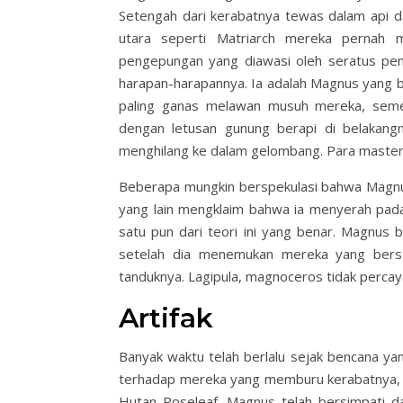
Setengah dari kerabatnya tewas dalam api d
utara seperti Matriarch mereka pernah
pengepungan yang diawasi oleh seratus pem
harapan-harapannya. Ia adalah Magnus yang 
paling ganas melawan musuh mereka, seme
dengan letusan gunung berapi di belakangn
menghilang ke dalam gelombang. Para master-s
Beberapa mungkin berspekulasi bahwa Magnu
yang lain mengklaim bahwa ia menyerah pada 
satu pun dari teori ini yang benar. Magnus 
setelah dia menemukan mereka yang bersa
tanduknya. Lagipula, magnoceros tidak perca
Artifak
Banyak waktu telah berlalu sejak bencana ya
terhadap mereka yang memburu kerabatnya, 
Hutan Roseleaf. Magnus telah bersimpati da