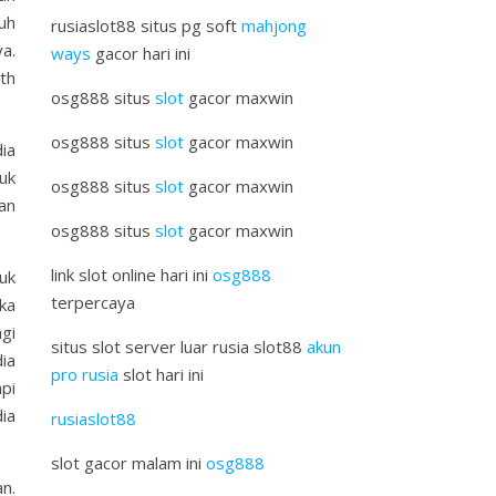
uh
rusiaslot88 situs pg soft
mahjong
a.
ways
gacor hari ini
th
osg888 situs
slot
gacor maxwin
osg888 situs
slot
gacor maxwin
ia
uk
osg888 situs
slot
gacor maxwin
an
osg888 situs
slot
gacor maxwin
link slot online hari ini
osg888
uk
terpercaya
ka
gi
situs slot server luar rusia slot88
akun
ia
pro rusia
slot hari ini
pi
ia
rusiaslot88
slot gacor malam ini
osg888
n.