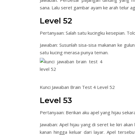
Jawaban: Perbesar pajangan dinding yang
sana. Lalu seret gambar ayam ke arah telur aga
Level 52
Pertanyaan: Salah satu kucingku kesepian. Tolo
Jawaban: Susunlah sisa-sisa makanan ke gulu
satu kucing merasa punya teman.
Kunci Jawaban Brain Test 4 Level 52
Level 53
Pertanyaan: Berikan aku apel yang hijau sekar
Jawaban: Apel hijau yang di seret ke kiri aka
kanan hingga keluar dari layar. Apel tersebut