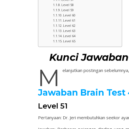
Level 58
Level 59
Level 60
Level 61
Level 62
Level 63
Level 64
Level 65
Kunci Jawaban B
M
elanjutkan postingan sebelumnya, i
Jawaban Brain Test
Level 51
Pertanyaan: Dr. Jeri membutuhkan seekor aya