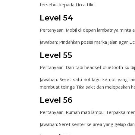
tersebut kepada Licca Liku.
Level 54
Pertanyaan: Mobil di depan lambatnya minta a
Jawaban: Pindahkan posisi marka jalan agar Lic
Level 55
Pertanyaan: Dari tadi headset bluetooth-ku di
Jawaban: Seret satu not lagu ke not yang la
membuat telinga Tika sakit dan melepaskan h
Level 56
Pertanyaan: Rumah mati lampu! Terpaksa menyal
Jawaban: Seret senter ke area yang gelap dan te