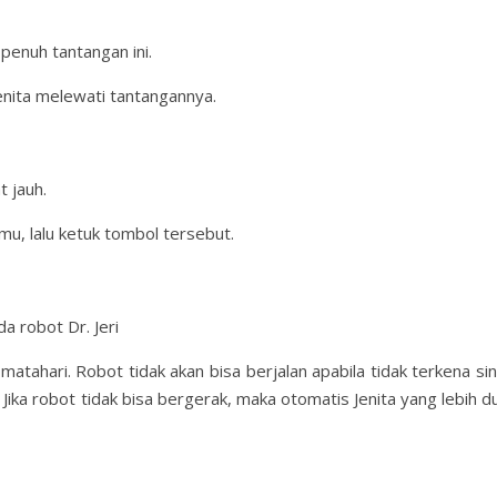
 penuh tantangan ini.
nita melewati tantangannya.
 jauh.
u, lalu ketuk tombol tersebut.
da robot Dr. Jeri
tahari. Robot tidak akan bisa berjalan apabila tidak terkena sin
Jika robot tidak bisa bergerak, maka otomatis Jenita yang lebih d