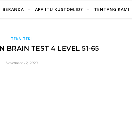
BERANDA
APA ITU KUSTOM.ID?
TENTANG KAMI
TEKA TEKI
 BRAIN TEST 4 LEVEL 51-65
November 12, 2023