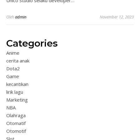
Unico Studio selaku developer…
Oleh
admin
November 12, 2023
Categories
Anime
cerita anak
Dota2
Game
kecantikan
lirik lagu
Marketing
NBA
Olahraga
Otomatif
Otomotif
Slot