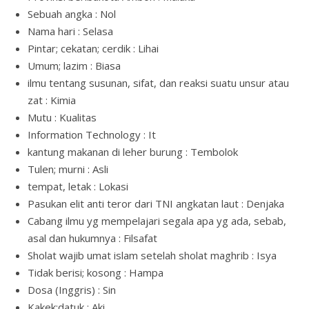
Sebuah angka : Nol
Nama hari : Selasa
Pintar; cekatan; cerdik : Lihai
Umum; lazim : Biasa
ilmu tentang susunan, sifat, dan reaksi suatu unsur atau
zat : Kimia
Mutu : Kualitas
Information Technology : It
kantung makanan di leher burung : Tembolok
Tulen; murni : Asli
tempat, letak : Lokasi
Pasukan elit anti teror dari TNI angkatan laut : Denjaka
Cabang ilmu yg mempelajari segala apa yg ada, sebab,
asal dan hukumnya : Filsafat
Sholat wajib umat islam setelah sholat maghrib : Isya
Tidak berisi; kosong : Hampa
Dosa (Inggris) : Sin
Kakek;datuk : Aki