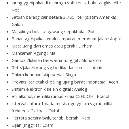
Jaring yg dipakai di olahraga voli, tenis, bulu tangkis, dll. :
Net
Satuan barang cair setara 3,785 liter (sistim Amerika) :
Galon
Masuknya bola ke gawang sepakbola : Gol
Bahan yg dipakai untuk campuran membuat jalan : Aspal
Mata uang dari emas atau perak : Dirham
Mahkamah Agung : Ma
Gambar/lukisan berwarna tunggal : Monokrom
Rute/jalan/lorong yg berliku dan rumit : Labirin
Dalam keadaan siap sedia : Siaga
Provinsi terletak di paling ujung barat Indonesia : Aceh
Sistem elektronik selain digital : Analog
etil alkohol; memiliki rumus kimia C2H5OH : Etanol
interval antara 1 nada musik dgn yg lain yg memiliki
frekuensi 2x lipat : Oktaf
Tertata secara baik, tertib, bersih : Rapi
Ujian (Inggris) : Exam