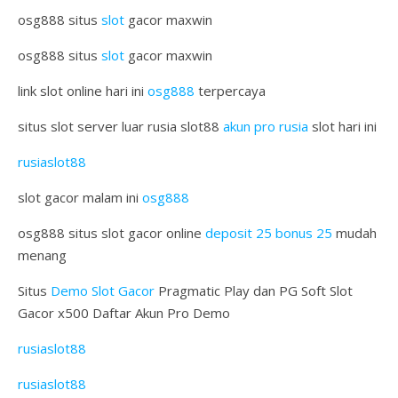
osg888 situs
slot
gacor maxwin
osg888 situs
slot
gacor maxwin
link slot online hari ini
osg888
terpercaya
situs slot server luar rusia slot88
akun pro rusia
slot hari ini
rusiaslot88
slot gacor malam ini
osg888
osg888 situs slot gacor online
deposit 25 bonus 25
mudah
menang
Situs
Demo Slot Gacor
Pragmatic Play dan PG Soft Slot
Gacor x500 Daftar Akun Pro Demo
rusiaslot88
rusiaslot88