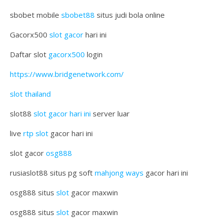
sbobet mobile
sbobet88
situs judi bola online
Gacorx500
slot gacor
hari ini
Daftar slot
gacorx500
login
https://www.bridgenetwork.com/
slot thailand
slot88
slot gacor hari ini
server luar
live
rtp slot
gacor hari ini
slot gacor
osg888
rusiaslot88 situs pg soft
mahjong ways
gacor hari ini
osg888 situs
slot
gacor maxwin
osg888 situs
slot
gacor maxwin