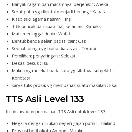
Banyak ragam dan macamnya; berjenis2 : Aneka
Serat putih yg dipintal menjadi benang : Kapas
Kitab suci agama nasrani : Injil
Titik puncak dari suatu hal, kejadian : Klimaks
Mati; meninggal dunia : Wafat
Bentuk benda selain padat, cair : Gas
Sebuah bunga yg hidup diatas air : Teratai
Pemilihan; penyaringan : Seleksi
Desas-desus : Isu
Makna yg melekat pada kata yg sifatnya subjektif :
Konotasi
karya tulis prosa; yg membahas suatu masalah : Esai
TTS Asli Level 133
Inilah jawaban permainan TTS Asli untuk level 133.
Negara dengan julukan negeri gajah putih : Thailand
Provinsi beribukota Ambon : Maluku