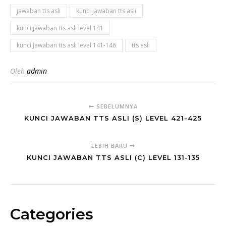
jawaban tts asli
kunci jawaban tts asli
kunci jawaban tts asli level 141
kunci jawaban tts asli level 141-146
tts asli
Oleh
admin
SEBELUMNYA
KUNCI JAWABAN TTS ASLI (S) LEVEL 421-425
LEBIH BARU
KUNCI JAWABAN TTS ASLI (C) LEVEL 131-135
Categories