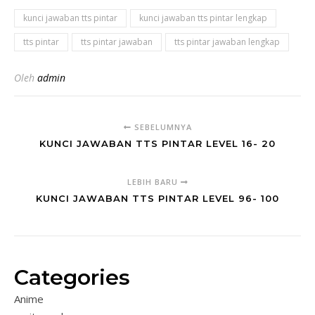
kunci jawaban tts pintar
kunci jawaban tts pintar lengkap
tts pintar
tts pintar jawaban
tts pintar jawaban lengkap
Oleh
admin
SEBELUMNYA
KUNCI JAWABAN TTS PINTAR LEVEL 16- 20
LEBIH BARU
KUNCI JAWABAN TTS PINTAR LEVEL 96- 100
Categories
Anime