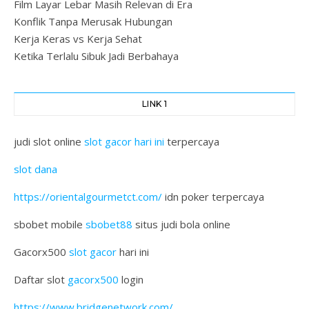
Film Layar Lebar Masih Relevan di Era
Konflik Tanpa Merusak Hubungan
Kerja Keras vs Kerja Sehat
Ketika Terlalu Sibuk Jadi Berbahaya
LINK 1
judi slot online
slot gacor hari ini
terpercaya
slot dana
https://orientalgourmetct.com/
idn poker terpercaya
sbobet mobile
sbobet88
situs judi bola online
Gacorx500
slot gacor
hari ini
Daftar slot
gacorx500
login
https://www.bridgenetwork.com/