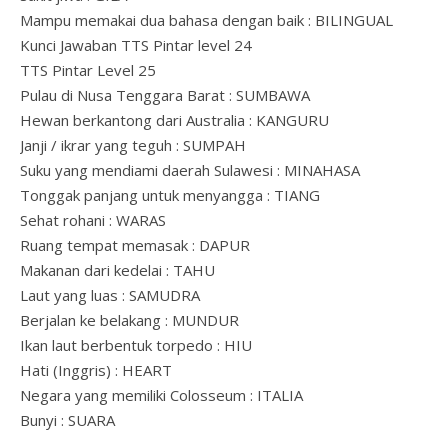
Mampu memakai dua bahasa dengan baik : BILINGUAL
Kunci Jawaban TTS Pintar level 24
TTS Pintar Level 25
Pulau di Nusa Tenggara Barat : SUMBAWA
Hewan berkantong dari Australia : KANGURU
Janji / ikrar yang teguh : SUMPAH
Suku yang mendiami daerah Sulawesi : MINAHASA
Tonggak panjang untuk menyangga : TIANG
Sehat rohani : WARAS
Ruang tempat memasak : DAPUR
Makanan dari kedelai : TAHU
Laut yang luas : SAMUDRA
Berjalan ke belakang : MUNDUR
Ikan laut berbentuk torpedo : HIU
Hati (Inggris) : HEART
Negara yang memiliki Colosseum : ITALIA
Bunyi : SUARA