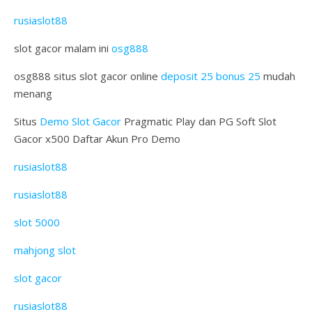
rusiaslot88
slot gacor malam ini
osg888
osg888 situs slot gacor online
deposit 25 bonus 25
mudah
menang
Situs
Demo Slot Gacor
Pragmatic Play dan PG Soft Slot
Gacor x500 Daftar Akun Pro Demo
rusiaslot88
rusiaslot88
slot 5000
mahjong slot
slot gacor
rusiaslot88