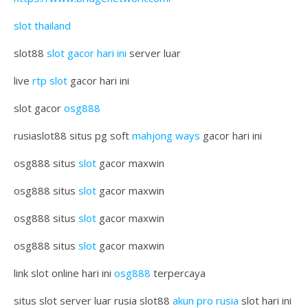
slot thailand
slot88
slot gacor hari ini
server luar
live
rtp slot
gacor hari ini
slot gacor
osg888
rusiaslot88 situs pg soft
mahjong ways
gacor hari ini
osg888 situs
slot
gacor maxwin
osg888 situs
slot
gacor maxwin
osg888 situs
slot
gacor maxwin
osg888 situs
slot
gacor maxwin
link slot online hari ini
osg888
terpercaya
situs slot server luar rusia slot88
akun pro rusia
slot hari ini