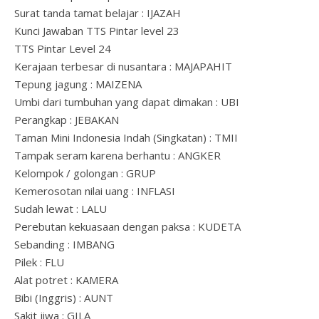
Surat tanda tamat belajar : IJAZAH
Kunci Jawaban TTS Pintar level 23
TTS Pintar Level 24
Kerajaan terbesar di nusantara : MAJAPAHIT
Tepung jagung : MAIZENA
Umbi dari tumbuhan yang dapat dimakan : UBI
Perangkap : JEBAKAN
Taman Mini Indonesia Indah (Singkatan) : TMII
Tampak seram karena berhantu : ANGKER
Kelompok / golongan : GRUP
Kemerosotan nilai uang : INFLASI
Sudah lewat : LALU
Perebutan kekuasaan dengan paksa : KUDETA
Sebanding : IMBANG
Pilek : FLU
Alat potret : KAMERA
Bibi (Inggris) : AUNT
Sakit jiwa : GILA