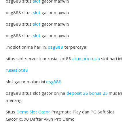
osg888 situs
slot
gacor maxwin
osg888 situs
slot
gacor maxwin
osg888 situs
slot
gacor maxwin
osg888 situs
slot
gacor maxwin
link slot online hari ini
osg888
terpercaya
situs slot server luar rusia slot88
akun pro rusia
slot hari ini
rusiaslot88
slot gacor malam ini
osg888
osg888 situs slot gacor online
deposit 25 bonus 25
mudah
menang
Situs
Demo Slot Gacor
Pragmatic Play dan PG Soft Slot
Gacor x500 Daftar Akun Pro Demo