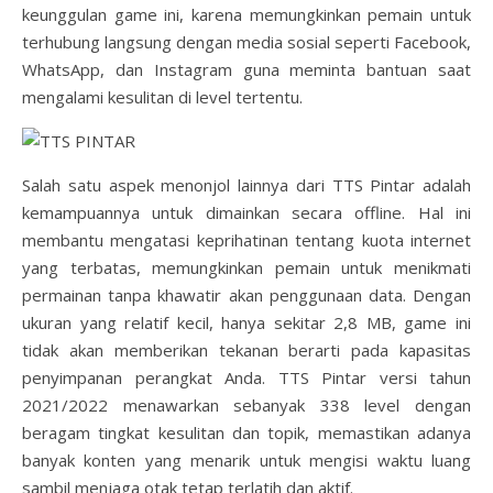
keunggulan game ini, karena memungkinkan pemain untuk
terhubung langsung dengan media sosial seperti Facebook,
WhatsApp, dan Instagram guna meminta bantuan saat
mengalami kesulitan di level tertentu.
Salah satu aspek menonjol lainnya dari TTS Pintar adalah
kemampuannya untuk dimainkan secara offline. Hal ini
membantu mengatasi keprihatinan tentang kuota internet
yang terbatas, memungkinkan pemain untuk menikmati
permainan tanpa khawatir akan penggunaan data. Dengan
ukuran yang relatif kecil, hanya sekitar 2,8 MB, game ini
tidak akan memberikan tekanan berarti pada kapasitas
penyimpanan perangkat Anda. TTS Pintar versi tahun
2021/2022 menawarkan sebanyak 338 level dengan
beragam tingkat kesulitan dan topik, memastikan adanya
banyak konten yang menarik untuk mengisi waktu luang
sambil menjaga otak tetap terlatih dan aktif.