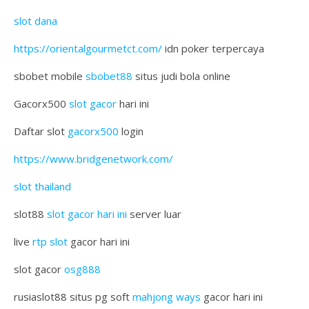
slot dana
https://orientalgourmetct.com/
idn poker terpercaya
sbobet mobile
sbobet88
situs judi bola online
Gacorx500
slot gacor
hari ini
Daftar slot
gacorx500
login
https://www.bridgenetwork.com/
slot thailand
slot88
slot gacor hari ini
server luar
live
rtp slot
gacor hari ini
slot gacor
osg888
rusiaslot88 situs pg soft
mahjong ways
gacor hari ini