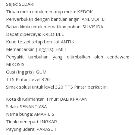
Sejak: SEDARI
Tiruan muka untuk menutup muka: KEDOK
Penyerbukan dengan bantuan angin: ANEMOFILI
Bahan kimia untuk mematikan pohon: SILVISIDA
Dapat dipercaya: KREDIBEL
Kuno tetapi tetap bernilai: ANTIK
Memancarkan (Inggris): EMIT
Penyakit tumbuhan yang ditimbulkan oleh cendawan:
MIKOSIS
Gusi (Inggris): GUM
TTS Pintar Level 320
Simak solusi untuk level 320 TTS Pintar berikut ini.
Kota di Kalimantan Timur: BALIKPAPAN
Selalu: SENANTIASA
Nama bunga: AMARILIS
Tidak menepati: INGKAR
Payung udara: PARASUT