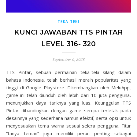
TEKA TEKI
KUNCI JAWABAN TTS PINTAR
LEVEL 316- 320
September 6, 2023
TTS Pintar, sebuah permainan teka-teki silang dalam
bahasa Indonesia, telah berhasil meraih popularitas yang
tinggi di Google Playstore. Dikembangkan oleh MeluApp,
game ini telah diunduh oleh lebih dari 10 juta pengguna,
menunjukkan daya tariknya yang luas. Keunggulan TTS
Pintar dibandingkan dengan game serupa terletak pada
desainnya yang sederhana namun efektif, serta opsi untuk
menyesuaikan tema warna sesuai selera pengguna. Fitur
“tanya teman” juga memiliki peran penting sebagai