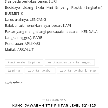
Sisir pada perkakas tenun: SURI
Budidaya Udang Skala Mini Empang Plastik (Singkatan):
BUSMETIK
Lurus arahnya: LENCANG
Balok untuk menaikkan layar besar: KAPI
Faktor yang menghalangi pencapaian sasaran: KENDALA
Langka (Inggris): RARE
Penerapan: APLIKASI
Mutlak: ABSOLUT
kunci jawaban tts pintar
kunci jawaban tts pintar lengkap
tts pintar
tts pintar jawaban
tts pintar jawaban lengkap
Oleh
admin
SEBELUMNYA
KUNCI JAWABAN TTS PINTAR LEVEL 321-325