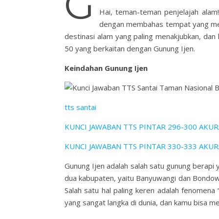
G
Hai, teman-teman penjelajah alam!
dengan membahas tempat yang menar
destinasi alam yang paling menakjubkan, dan
50 yang berkaitan dengan Gunung Ijen.
Keindahan Gunung Ijen
tts santai
KUNCI JAWABAN TTS PINTAR 296-300 AKU
KUNCI JAWABAN TTS PINTAR 330-333 AKU
Gunung Ijen adalah salah satu gunung berapi 
dua kabupaten, yaitu Banyuwangi dan Bondow
Salah satu hal paling keren adalah fenomena “b
yang sangat langka di dunia, dan kamu bisa mel