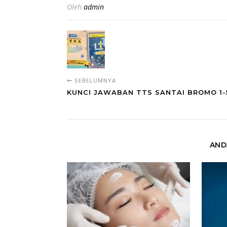
Oleh
admin
SEBELUMNYA
KUNCI JAWABAN TTS SANTAI BROMO 1-
AND