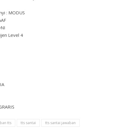
nyi : MODUS
AAF
ONI
jen Level 4
IA
AGRARIS
ban tts
tts santai
tts santai jawaban