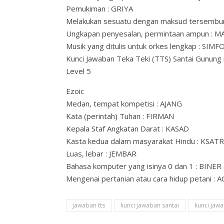
Pemukiman : GRIYA
Melakukan sesuatu dengan maksud tersembu
Ungkapan penyesalan, permintaan ampun : M
Musik yang ditulis untuk orkes lengkap : SIMF
Kunci Jawaban Teka Teki (TTS) Santai Gunung i
Level 5
Ezoic
Medan, tempat kompetisi : AJANG
Kata (perintah) Tuhan : FIRMAN
Kepala Staf Angkatan Darat : KASAD
Kasta kedua dalam masyarakat Hindu : KSATR
Luas, lebar : JEMBAR
Bahasa komputer yang isinya 0 dan 1 : BINER
Mengenai pertanian atau cara hidup petani : 
jawaban tts
kunci jawaban santai
kunci jawa