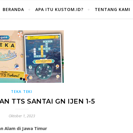
BERANDA
APA ITU KUSTOM.ID?
TENTANG KAMI
TEKA TEKI
N TTS SANTAI GN IJEN 1-5
Oktober 1, 2023
an Alam di Jawa Timur