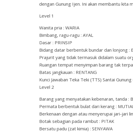
dengan Gunung Ijen. Ini akan membantu kita me
Level 1
Wanita pria : WARIA
Bimbang, ragu-ragu : AYAL
Dasar : PRINSIP
Bidang datar berbentuk bundar dan lonjong : 
Prajurit yang tidak termasuk didalam suatu or
Ruangan tempat menyimpan barang tak terp
Batas jangkauan : RENTANG
Kunci Jawaban Teka Teki (TTS) Santai Gunung i
Level 2
Barang yang menyatakan kebenaran, tanda : 
Permata berbentuk bulat dari kerang : MUTI
Berkenaan dengan atau menyerupai jari-jari li
Botak sebagian pada rambut : PITAK
Bersatu padu (zat kimia) : SENYAWA