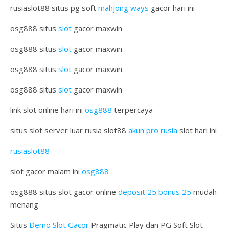
rusiaslot88 situs pg soft
mahjong ways
gacor hari ini
osg888 situs
slot
gacor maxwin
osg888 situs
slot
gacor maxwin
osg888 situs
slot
gacor maxwin
osg888 situs
slot
gacor maxwin
link slot online hari ini
osg888
terpercaya
situs slot server luar rusia slot88
akun pro rusia
slot hari ini
rusiaslot88
slot gacor malam ini
osg888
osg888 situs slot gacor online
deposit 25 bonus 25
mudah
menang
Situs
Demo Slot Gacor
Pragmatic Play dan PG Soft Slot