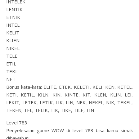
INTELEK
LENTIK
ETNIK
INTEL
KELIT
KLIEN
NIKEL
TELE
ETIL
TEKI
NET
Bonus kata-kata: ELITE, ETEK, KELETI, KELI, KEN, KETEL,
KETI, KETIL, KILN, KIN, KINTE, KIT, KLEN, KLIN, LEI,
LEKIT, LETEK, LETIK, LIK, LIN, NEK, NEKEL, NIK, TEKEL,
TEKEN, TEL, TELIK, TIK, TIKE, TILE, TIN
Level 783
Penyelesaian game WOW di level 783 bisa kamu simak
dibawah ini.