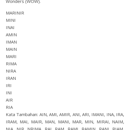
Wonders (WOW).
MARINIR
MINI
INAI
AMIN
IMAN
MAIN
MARI
RIMA
NIRA
IRAN
IRI
INI
AIR
RIA
Kata Tambahan: AIN, AMI, AMIR, ANI, ARI, IMANI, INA, IRA,
IRAM, MAI, MAIR, MAN, MANI, MAR, MIN, MIRAI, NAIM,
NIA, NIR, NRIMA, RAI, RAM, RAMI, RAMIN, RANI, RIAM,