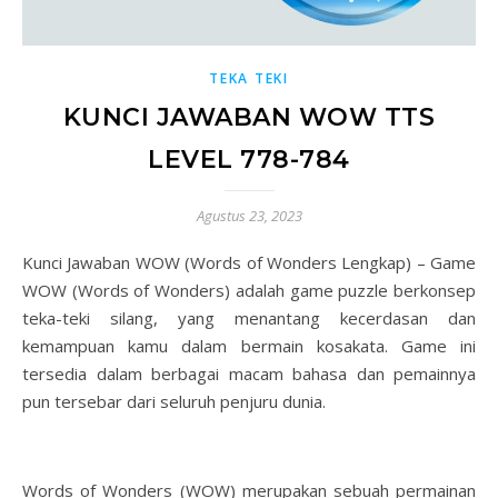
TEKA TEKI
KUNCI JAWABAN WOW TTS
LEVEL 778-784
Agustus 23, 2023
Kunci Jawaban WOW (Words of Wonders Lengkap) – Game
WOW (Words of Wonders) adalah game puzzle berkonsep
teka-teki silang, yang menantang kecerdasan dan
kemampuan kamu dalam bermain kosakata. Game ini
tersedia dalam berbagai macam bahasa dan pemainnya
pun tersebar dari seluruh penjuru dunia.
Words of Wonders (WOW) merupakan sebuah permainan