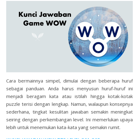
Cara bermainnya simpel, dimulai dengan beberapa huruf
sebagai panduan. Anda harus menyusun huruf-huruf ini
menjadi beragam kata atau istilah hingga kotak-kotak
puzzle terisi dengan lengkap. Namun, walaupun konsepnya
sederhana, tingkat kesulitan jawaban semakin meningkat
seiring dengan perkembangan level. Ini memerlukan upaya
lebih untuk menemukan kata-kata yang semakin rumit.