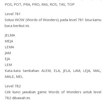
POS, POT, PRA, PRO, RAS, ROS, TAS, TOP
Level 781
Solusi WOW (Words of Wonders) pada level 781 bisa kamu
baca berikut ini.
JELMA
MEJA
LEMA
JAM
EJA
LEM
Kata-kata tambahan: ALEM, ELA, JELA, LAM, LEJA, MAL,
MALE, MEL
Level 782
Cek kunci jawaban game Words of Wonders untuk level
782 dibawah ini.