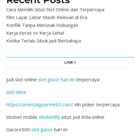
Cara Memilih Situs Slot Online dan Terpercaya
Film Layar Lebar Masih Relevan di Era
Konflik Tanpa Merusak Hubungan
Kerja Keras vs Kerja Sehat
Ketika Terlalu Sibuk Jadi Berbahaya
LINK 1
judi slot online
slot gacor hari ini
terpercaya
slot dana
https://orientalgourmetct.com/
idn poker terpercaya
sbobet mobile
sbobet88
situs judi bola online
Gacorx500
slot gacor
hari ini