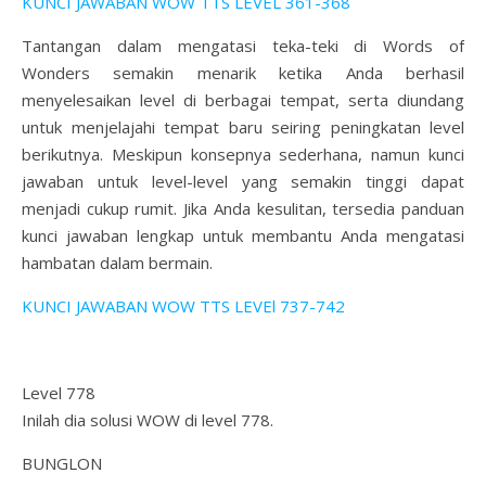
KUNCI JAWABAN WOW TTS LEVEL 361-368
Tantangan dalam mengatasi teka-teki di Words of
Wonders semakin menarik ketika Anda berhasil
menyelesaikan level di berbagai tempat, serta diundang
untuk menjelajahi tempat baru seiring peningkatan level
berikutnya. Meskipun konsepnya sederhana, namun kunci
jawaban untuk level-level yang semakin tinggi dapat
menjadi cukup rumit. Jika Anda kesulitan, tersedia panduan
kunci jawaban lengkap untuk membantu Anda mengatasi
hambatan dalam bermain.
KUNCI JAWABAN WOW TTS LEVEl 737-742
Level 778
Inilah dia solusi WOW di level 778.
BUNGLON