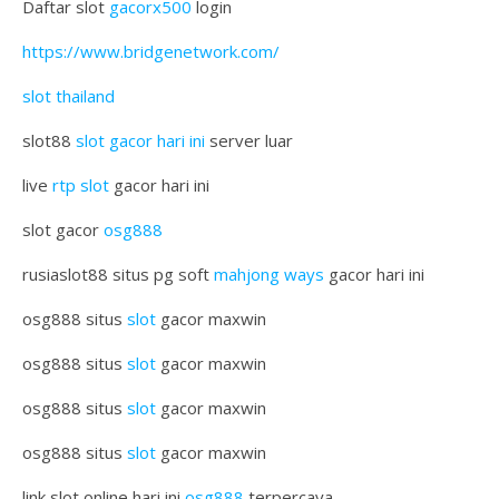
Daftar slot
gacorx500
login
https://www.bridgenetwork.com/
slot thailand
slot88
slot gacor hari ini
server luar
live
rtp slot
gacor hari ini
slot gacor
osg888
rusiaslot88 situs pg soft
mahjong ways
gacor hari ini
osg888 situs
slot
gacor maxwin
osg888 situs
slot
gacor maxwin
osg888 situs
slot
gacor maxwin
osg888 situs
slot
gacor maxwin
link slot online hari ini
osg888
terpercaya