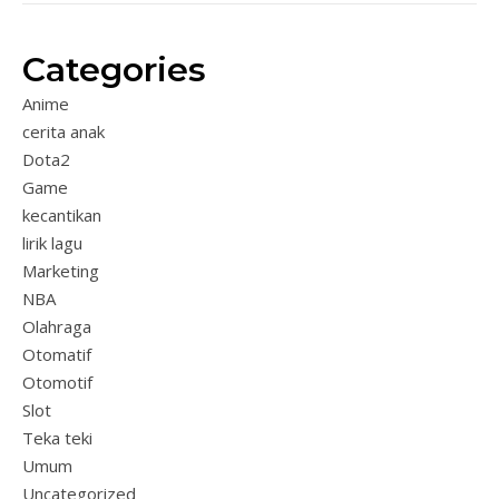
Categories
Anime
cerita anak
Dota2
Game
kecantikan
lirik lagu
Marketing
NBA
Olahraga
Otomatif
Otomotif
Slot
Teka teki
Umum
Uncategorized