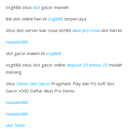
osg888 situs
slot
gacor maxwin
link slot online hari ini
osg888
terpercaya
situs slot server luar rusia slot88
akun pro rusia
slot hari ini
rusiaslot88
slot gacor malam ini
osg888
osg888 situs slot gacor online
deposit 25 bonus 25
mudah
menang
Situs
Demo Slot Gacor
Pragmatic Play dan PG Soft Slot
Gacor x500 Daftar Akun Pro Demo
rusiaslot88
rusiaslot88
slot 5000