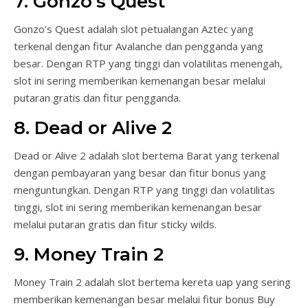
7. Gonzo’s Quest
Gonzo’s Quest adalah slot petualangan Aztec yang
terkenal dengan fitur Avalanche dan pengganda yang
besar. Dengan RTP yang tinggi dan volatilitas menengah,
slot ini sering memberikan kemenangan besar melalui
putaran gratis dan fitur pengganda.
8. Dead or Alive 2
Dead or Alive 2 adalah slot bertema Barat yang terkenal
dengan pembayaran yang besar dan fitur bonus yang
menguntungkan. Dengan RTP yang tinggi dan volatilitas
tinggi, slot ini sering memberikan kemenangan besar
melalui putaran gratis dan fitur sticky wilds.
9. Money Train 2
Money Train 2 adalah slot bertema kereta uap yang sering
memberikan kemenangan besar melalui fitur bonus Buy