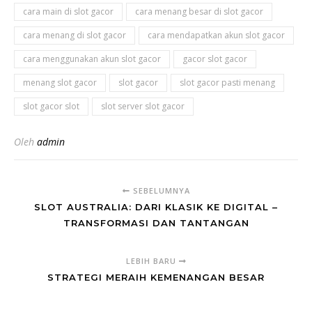
cara main di slot gacor
cara menang besar di slot gacor
cara menang di slot gacor
cara mendapatkan akun slot gacor
cara menggunakan akun slot gacor
gacor slot gacor
menang slot gacor
slot gacor
slot gacor pasti menang
slot gacor slot
slot server slot gacor
Oleh
admin
SEBELUMNYA
SLOT AUSTRALIA: DARI KLASIK KE DIGITAL –
TRANSFORMASI DAN TANTANGAN
LEBIH BARU
STRATEGI MERAIH KEMENANGAN BESAR