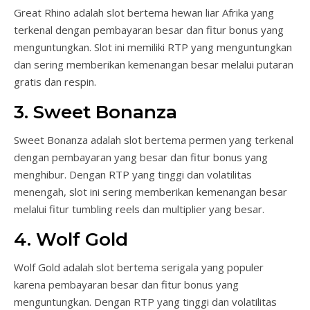
Great Rhino adalah slot bertema hewan liar Afrika yang
terkenal dengan pembayaran besar dan fitur bonus yang
menguntungkan. Slot ini memiliki RTP yang menguntungkan
dan sering memberikan kemenangan besar melalui putaran
gratis dan respin.
3. Sweet Bonanza
Sweet Bonanza adalah slot bertema permen yang terkenal
dengan pembayaran yang besar dan fitur bonus yang
menghibur. Dengan RTP yang tinggi dan volatilitas
menengah, slot ini sering memberikan kemenangan besar
melalui fitur tumbling reels dan multiplier yang besar.
4. Wolf Gold
Wolf Gold adalah slot bertema serigala yang populer
karena pembayaran besar dan fitur bonus yang
menguntungkan. Dengan RTP yang tinggi dan volatilitas