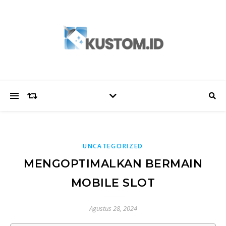
UNCATEGORIZED
MENGOPTIMALKAN BERMAIN
MOBILE SLOT
Agustus 28, 2024