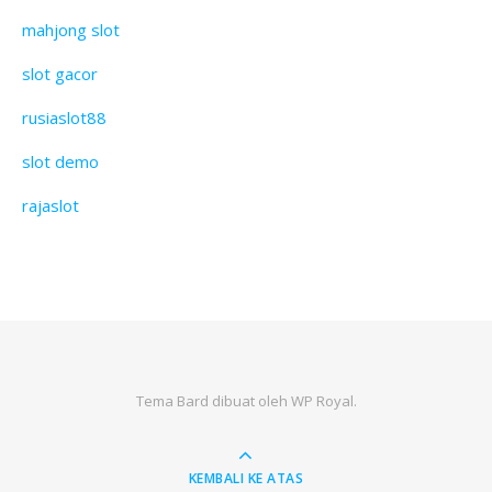
mahjong slot
slot gacor
rusiaslot88
slot demo
rajaslot
Tema Bard dibuat oleh
WP Royal
.
KEMBALI KE ATAS