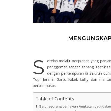
MENGUNGKAP 
S
etelah melalui perjalanan yang panj
penggemar sangat senang saat kisah
dengan pertempuran di seluruh duni
Topi Jerami. Garp, kakek Luffy dan manta
pertempuran.
Table of Contents
Garp, seorang pahlawan Angkatan Laut dala