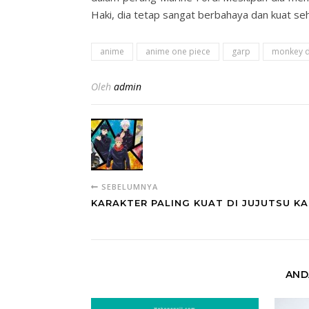
Haki, dia tetap sangat berbahaya dan kuat s
anime
anime one piece
garp
monkey d
Oleh
admin
SEBELUMNYA
KARAKTER PALING KUAT DI JUJUTSU KA
AND