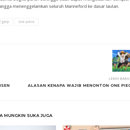
ehingga menenggelamkan seluruh Marineford ke dasar lautan.
 garp
one piece
LEBIH BAR
ISEN
ALASAN KENAPA WAJIB MENONTON ONE PIE
A MUNGKIN SUKA JUGA