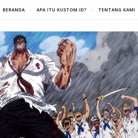
BERANDA
APA ITU KUSTOM.ID?
TENTANG KAMI