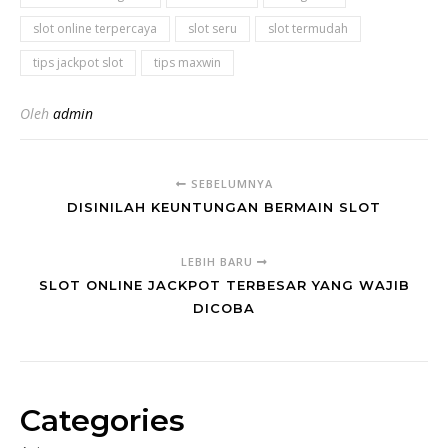
slot online terpercaya
slot seru
slot termudah
tips jackpot slot
tips maxwin
Oleh
admin
SEBELUMNYA
DISINILAH KEUNTUNGAN BERMAIN SLOT
LEBIH BARU
SLOT ONLINE JACKPOT TERBESAR YANG WAJIB
DICOBA
Categories