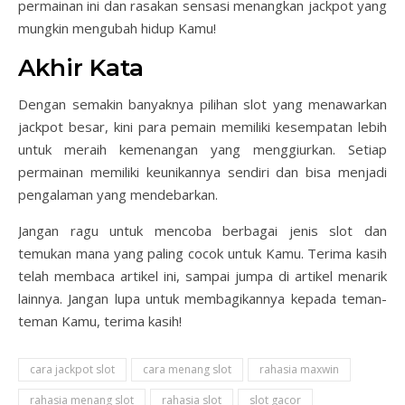
permainan ini dan rasakan sensasi menangkan jackpot yang
mungkin mengubah hidup Kamu!
Akhir Kata
Dengan semakin banyaknya pilihan slot yang menawarkan
jackpot besar, kini para pemain memiliki kesempatan lebih
untuk meraih kemenangan yang menggiurkan. Setiap
permainan memiliki keunikannya sendiri dan bisa menjadi
pengalaman yang mendebarkan.
Jangan ragu untuk mencoba berbagai jenis slot dan
temukan mana yang paling cocok untuk Kamu. Terima kasih
telah membaca artikel ini, sampai jumpa di artikel menarik
lainnya. Jangan lupa untuk membagikannya kepada teman-
teman Kamu, terima kasih!
cara jackpot slot
cara menang slot
rahasia maxwin
rahasia menang slot
rahasia slot
slot gacor