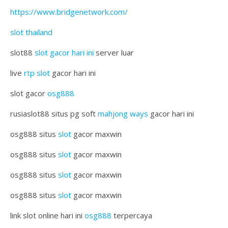
https://www.bridgenetwork.com/
slot thailand
slot88
slot gacor hari ini
server luar
live
rtp slot
gacor hari ini
slot gacor
osg888
rusiaslot88 situs pg soft
mahjong ways
gacor hari ini
osg888 situs
slot
gacor maxwin
osg888 situs
slot
gacor maxwin
osg888 situs
slot
gacor maxwin
osg888 situs
slot
gacor maxwin
link slot online hari ini
osg888
terpercaya