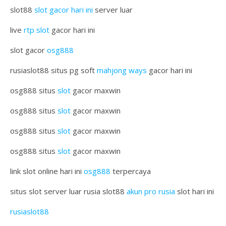
slot88
slot gacor hari ini
server luar
live
rtp slot
gacor hari ini
slot gacor
osg888
rusiaslot88 situs pg soft
mahjong ways
gacor hari ini
osg888 situs
slot
gacor maxwin
osg888 situs
slot
gacor maxwin
osg888 situs
slot
gacor maxwin
osg888 situs
slot
gacor maxwin
link slot online hari ini
osg888
terpercaya
situs slot server luar rusia slot88
akun pro rusia
slot hari ini
rusiaslot88