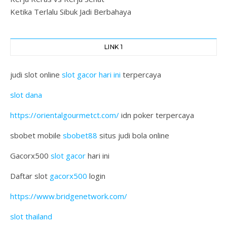
Ketika Terlalu Sibuk Jadi Berbahaya
LINK 1
judi slot online
slot gacor hari ini
terpercaya
slot dana
https://orientalgourmetct.com/
idn poker terpercaya
sbobet mobile
sbobet88
situs judi bola online
Gacorx500
slot gacor
hari ini
Daftar slot
gacorx500
login
https://www.bridgenetwork.com/
slot thailand