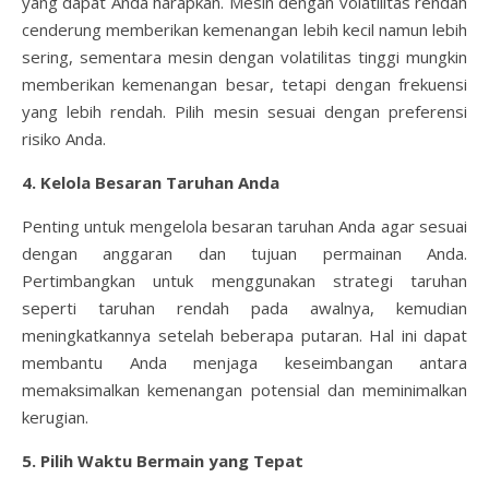
yang dapat Anda harapkan. Mesin dengan volatilitas rendah
cenderung memberikan kemenangan lebih kecil namun lebih
sering, sementara mesin dengan volatilitas tinggi mungkin
memberikan kemenangan besar, tetapi dengan frekuensi
yang lebih rendah. Pilih mesin sesuai dengan preferensi
risiko Anda.
4. Kelola Besaran Taruhan Anda
Penting untuk mengelola besaran taruhan Anda agar sesuai
dengan anggaran dan tujuan permainan Anda.
Pertimbangkan untuk menggunakan strategi taruhan
seperti taruhan rendah pada awalnya, kemudian
meningkatkannya setelah beberapa putaran. Hal ini dapat
membantu Anda menjaga keseimbangan antara
memaksimalkan kemenangan potensial dan meminimalkan
kerugian.
5. Pilih Waktu Bermain yang Tepat