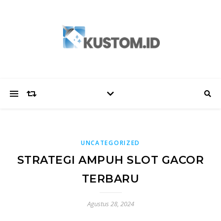
UNCATEGORIZED
STRATEGI AMPUH SLOT GACOR
TERBARU
Agustus 28, 2024