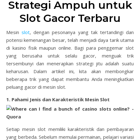
Strategi Ampuh untuk
Slot Gacor Terbaru
Mesin
slot
, dengan pesonanya yang tak tertandingi dan
potensi kemenangan besar, telah menjadi daya tarik utama
di kasino fisik maupun online. Bagi para penggemar slot
yang berusaha untuk selalu gacor, menguak trik
tersembunyi dan menerapkan strategi jitu adalah suatu
keharusan. Dalam artikel ini, kita akan membongkar
beberapa trik yang dapat membantu Anda meningkatkan
peluang gacor di mesin slot.
1. Pahami Jenis dan Karakteristik Mesin Slot
Setiap mesin slot memiliki karakteristik dan pembayaran
yang berbeda. Sebelum memulai permainan, pelajari variasi