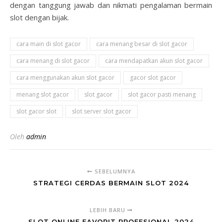
dengan tanggung jawab dan nikmati pengalaman bermain
slot dengan bijak.
cara main di slot gacor
cara menang besar di slot gacor
cara menang di slot gacor
cara mendapatkan akun slot gacor
cara menggunakan akun slot gacor
gacor slot gacor
menang slot gacor
slot gacor
slot gacor pasti menang
slot gacor slot
slot server slot gacor
Oleh
admin
SEBELUMNYA
STRATEGI CERDAS BERMAIN SLOT 2024
LEBIH BARU
SLOT ONLINE FAVORIT PROFESIONAL 2024