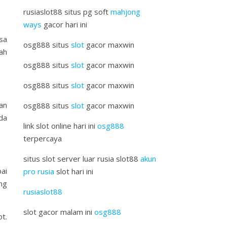
rusiaslot88 situs pg soft
mahjong
ways
gacor hari ini
sa
osg888 situs
slot
gacor maxwin
ah
osg888 situs
slot
gacor maxwin
osg888 situs
slot
gacor maxwin
an
osg888 situs
slot
gacor maxwin
da
link slot online hari ini
osg888
terpercaya
situs slot server luar rusia slot88
akun
ai
pro rusia
slot hari ini
ng
rusiaslot88
slot gacor malam ini
osg888
t.