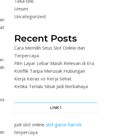
Teka teki
Umum
Uncategorized
dan
at
Recent Posts
Cara Memilih Situs Slot Online dan
Terpercaya
n.
Film Layar Lebar Masih Relevan di Era
lah
Konflik Tanpa Merusak Hubungan
Kerja Keras vs Kerja Sehat
Ketika Terlalu Sibuk Jadi Berbahaya
ni
LINK 1
judi slot online
slot gacor hari ini
an
terpercaya