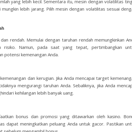
ah yang lebih kecil. Sementara itu, mesin dengan volatilitas tin
ungkin lebih jarang. Pilih mesin dengan volatilitas sesuai deng
ah
i dan rendah. Memulai dengan taruhan rendah memungkinkan An
isiko. Namun, pada saat yang tepat, pertimbangkan unt
an potensi kemenangan Anda.
 kemenangan dan kerugian. Jika Anda mencapai target kemenang
idaknya mengurangi taruhan Anda. Sebaliknya, jika Anda mencap
hindari kehilangan lebih banyak uang.
aatkan bonus dan promosi yang ditawarkan oleh kasino. Bon
itas dapat meningkatkan peluang Anda untuk gacor. Pastikan unt
t sebelum mengambil bonus.