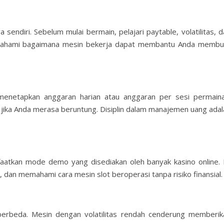
a sendiri. Sebelum mulai bermain, pelajari paytable, volatilitas, 
Memahami bagaimana mesin bekerja dapat membantu Anda membu
menetapkan anggaran harian atau anggaran per sesi permaina
an jika Anda merasa beruntung. Disiplin dalam manajemen uang ada
tkan mode demo yang disediakan oleh banyak kasino online. I
 dan memahami cara mesin slot beroperasi tanpa risiko finansial.
ng berbeda. Mesin dengan volatilitas rendah cenderung memberik