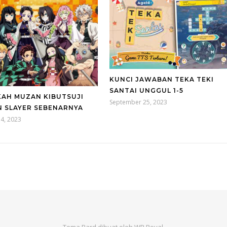
KUNCI JAWABAN TEKA TEKI
SANTAI UNGGUL 1-5
KAH MUZAN KIBUTSUJI
September 25, 2023
 SLAYER SEBENARNYA
4, 2023
Tema Bard dibuat oleh
WP Royal
.