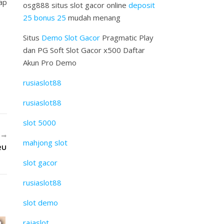
ap
osg888 situs slot gacor online
deposit
25 bonus 25
mudah menang
Situs
Demo Slot Gacor
Pragmatic Play
dan PG Soft Slot Gacor x500 Daftar
Akun Pro Demo
rusiaslot88
rusiaslot88
slot 5000
U
mahjong slot
RU
slot gacor
rusiaslot88
slot demo
rajaslot