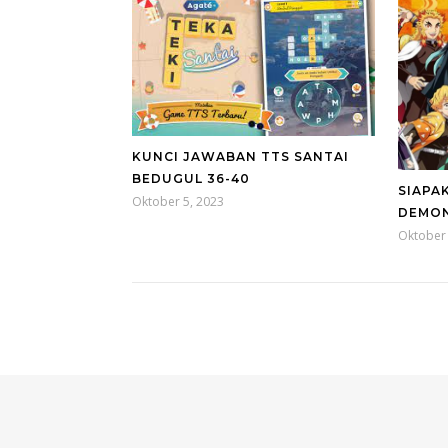
KUNCI JAWABAN TTS SANTAI
BEDUGUL 36-40
SIAPA
Oktober 5, 2023
DEMON
Oktober 