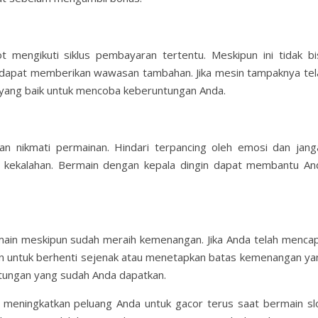
mengikuti siklus pembayaran tertentu. Meskipun ini tidak bi
 dapat memberikan wawasan tambahan. Jika mesin tampaknya tel
 yang baik untuk mencoba keberuntungan Anda.
dan nikmati permainan. Hindari terpancing oleh emosi dan jang
kekalahan. Bermain dengan kepala dingin dapat membantu An
main meskipun sudah meraih kemenangan. Jika Anda telah mencap
untuk berhenti sejenak atau menetapkan batas kemenangan ya
tungan yang sudah Anda dapatkan.
 meningkatkan peluang Anda untuk gacor terus saat bermain slo