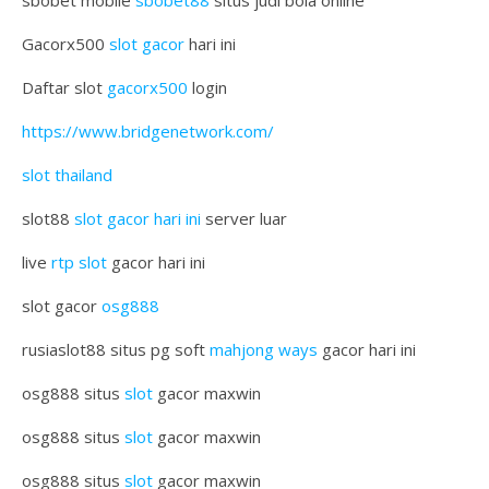
sbobet mobile
sbobet88
situs judi bola online
Gacorx500
slot gacor
hari ini
Daftar slot
gacorx500
login
https://www.bridgenetwork.com/
slot thailand
slot88
slot gacor hari ini
server luar
live
rtp slot
gacor hari ini
slot gacor
osg888
rusiaslot88 situs pg soft
mahjong ways
gacor hari ini
osg888 situs
slot
gacor maxwin
osg888 situs
slot
gacor maxwin
osg888 situs
slot
gacor maxwin