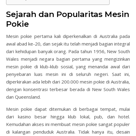
Sejarah dan Popularitas Mesin
Pokie
Mesin pokie pertama kali diperkenalkan di Australia pada
awal abad ke-20, dan sejak itu telah menjadi bagian integral
dari kehidupan banyak orang. Pada tahun 1956, New South
Wales menjadi negara bagian pertama yang mengizinkan
mesin pokie di klub-klub sosial, yang menandai awal dari
penyebaran luas mesin ini di seluruh negeri. Saat ini,
diperkirakan ada lebih dari 200.000 mesin pokie di Australia,
dengan konsentrasi terbesar berada di New South Wales
dan Queensland.
Mesin pokie dapat ditemukan di berbagai tempat, mulai
dari kasino besar hingga klub lokal, pub, dan hotel.
Kemudahan akses ini membuat mesin pokie sangat populer
di kalangan penduduk Australia. Tidak hanya itu, desain