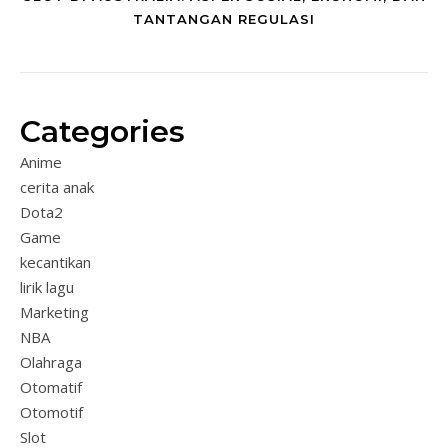
TANTANGAN REGULASI
Categories
Anime
cerita anak
Dota2
Game
kecantikan
lirik lagu
Marketing
NBA
Olahraga
Otomatif
Otomotif
Slot