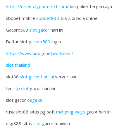
https://orientalgourmetct.com/
idn poker terpercaya
sbobet mobile
sbobet88
situs judi bola online
Gacorx500
slot gacor
hari ini
Daftar slot
gacorx500
login
https://www.bridgenetwork.com/
slot thailand
slot88
slot gacor hari ini
server luar
live
rtp slot
gacor hari ini
slot gacor
osg888
rusiaslot88 situs pg soft
mahjong ways
gacor hari ini
osg888 situs
slot
gacor maxwin