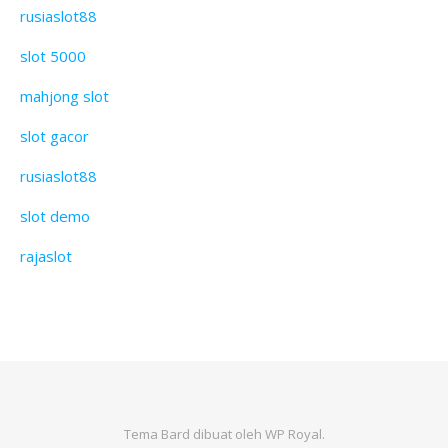
rusiaslot88
slot 5000
mahjong slot
slot gacor
rusiaslot88
slot demo
rajaslot
Tema Bard dibuat oleh
WP Royal
.