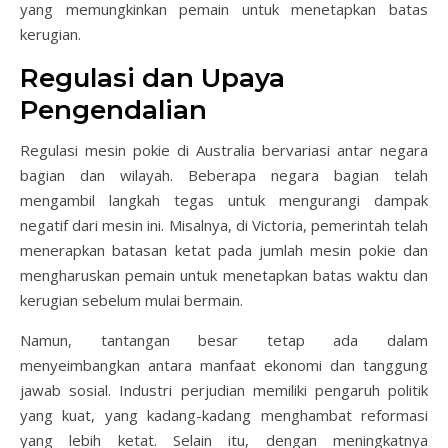
yang memungkinkan pemain untuk menetapkan batas
kerugian.
Regulasi dan Upaya
Pengendalian
Regulasi mesin pokie di Australia bervariasi antar negara
bagian dan wilayah. Beberapa negara bagian telah
mengambil langkah tegas untuk mengurangi dampak
negatif dari mesin ini. Misalnya, di Victoria, pemerintah telah
menerapkan batasan ketat pada jumlah mesin pokie dan
mengharuskan pemain untuk menetapkan batas waktu dan
kerugian sebelum mulai bermain.
Namun, tantangan besar tetap ada dalam
menyeimbangkan antara manfaat ekonomi dan tanggung
jawab sosial. Industri perjudian memiliki pengaruh politik
yang kuat, yang kadang-kadang menghambat reformasi
yang lebih ketat. Selain itu, dengan meningkatnya