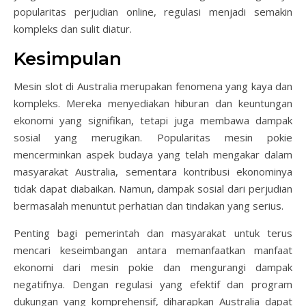
popularitas perjudian online, regulasi menjadi semakin
kompleks dan sulit diatur.
Kesimpulan
Mesin slot di Australia merupakan fenomena yang kaya dan
kompleks. Mereka menyediakan hiburan dan keuntungan
ekonomi yang signifikan, tetapi juga membawa dampak
sosial yang merugikan. Popularitas mesin pokie
mencerminkan aspek budaya yang telah mengakar dalam
masyarakat Australia, sementara kontribusi ekonominya
tidak dapat diabaikan. Namun, dampak sosial dari perjudian
bermasalah menuntut perhatian dan tindakan yang serius.
Penting bagi pemerintah dan masyarakat untuk terus
mencari keseimbangan antara memanfaatkan manfaat
ekonomi dari mesin pokie dan mengurangi dampak
negatifnya. Dengan regulasi yang efektif dan program
dukungan yang komprehensif, diharapkan Australia dapat