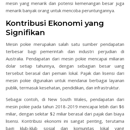
mesin yang menarik dan potensi kemenangan besar juga
menarik banyak orang untuk mencoba peruntungannya.
Kontribusi Ekonomi yang
Signifikan
Mesin pokie merupakan salah satu sumber pendapatan
terbesar bagi pemerintah dan industri perjudian di
Australia. Pendapatan dari mesin pokie mencapai miliaran
dolar setiap tahunnya, dengan sebagian besar uang
tersebut berasal dari pemain lokal. Pajak dan lisensi dari
mesin pokie digunakan untuk mendanai berbagai layanan
publik, termasuk kesehatan, pendidikan, dan infrastruktur.
Sebagai contoh, di New South Wales, pendapatan dari
mesin pokie pada tahun 2018-2019 mencapai lebih dari $6
miliar, dengan sekitar $2 miliar berasal dari pajak dan biaya
lisensi. Kontribusi ekonomi ini sangat penting, terutama
bagi klub-klub sosial dan komunitas lokal yang