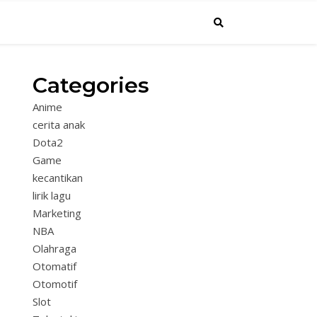
Categories
Anime
cerita anak
Dota2
Game
kecantikan
lirik lagu
Marketing
NBA
Olahraga
Otomatif
Otomotif
Slot