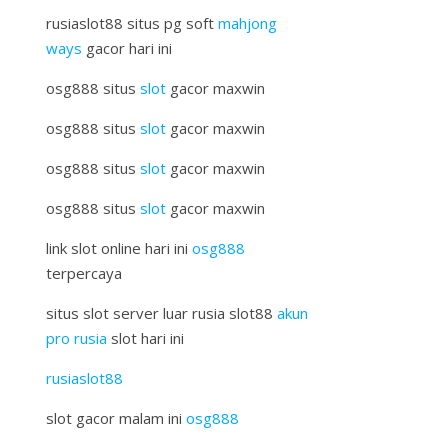
rusiaslot88 situs pg soft
mahjong
ways
gacor hari ini
osg888 situs
slot
gacor maxwin
osg888 situs
slot
gacor maxwin
osg888 situs
slot
gacor maxwin
osg888 situs
slot
gacor maxwin
link slot online hari ini
osg888
terpercaya
situs slot server luar rusia slot88
akun
pro rusia
slot hari ini
rusiaslot88
slot gacor malam ini
osg888