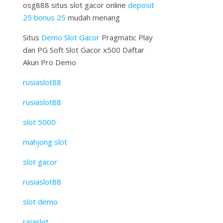
osg888 situs slot gacor online
deposit
25 bonus 25
mudah menang
Situs
Demo Slot Gacor
Pragmatic Play
dan PG Soft Slot Gacor x500 Daftar
Akun Pro Demo
rusiaslot88
rusiaslot88
slot 5000
mahjong slot
slot gacor
rusiaslot88
slot demo
rajaslot