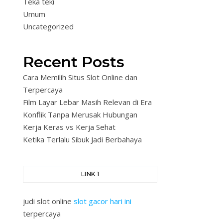
Teka teki
Umum
Uncategorized
Recent Posts
Cara Memilih Situs Slot Online dan
Terpercaya
Film Layar Lebar Masih Relevan di Era
Konflik Tanpa Merusak Hubungan
Kerja Keras vs Kerja Sehat
Ketika Terlalu Sibuk Jadi Berbahaya
LINK 1
judi slot online
slot gacor hari ini
terpercaya