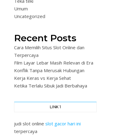
Teka teki
Umum
Uncategorized
Recent Posts
Cara Memilih Situs Slot Online dan
Terpercaya
Film Layar Lebar Masih Relevan di Era
Konflik Tanpa Merusak Hubungan
Kerja Keras vs Kerja Sehat
Ketika Terlalu Sibuk Jadi Berbahaya
LINK 1
judi slot online
slot gacor hari ini
terpercaya