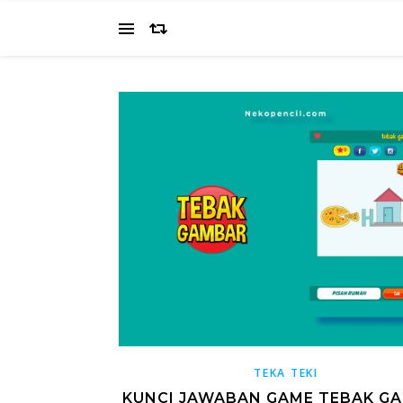
TEKA TEKI
KUNCI JAWABAN GAME TEBAK G