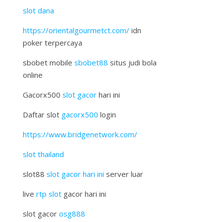
slot dana
https://orientalgourmetct.com/
idn
poker terpercaya
sbobet mobile
sbobet88
situs judi bola
online
Gacorx500
slot gacor
hari ini
Daftar slot
gacorx500
login
https://www.bridgenetwork.com/
slot thailand
slot88
slot gacor hari ini
server luar
live
rtp slot
gacor hari ini
slot gacor
osg888