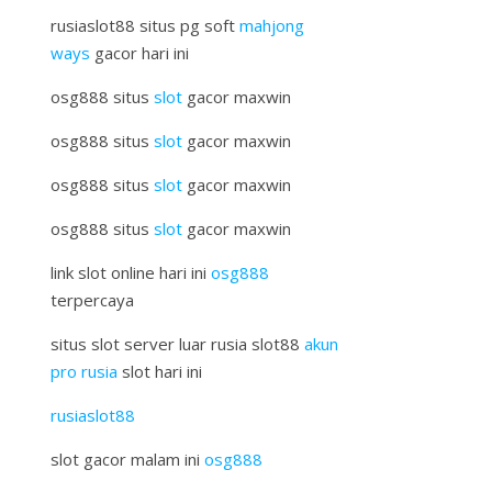
rusiaslot88 situs pg soft
mahjong
ways
gacor hari ini
osg888 situs
slot
gacor maxwin
osg888 situs
slot
gacor maxwin
osg888 situs
slot
gacor maxwin
osg888 situs
slot
gacor maxwin
link slot online hari ini
osg888
terpercaya
situs slot server luar rusia slot88
akun
pro rusia
slot hari ini
rusiaslot88
slot gacor malam ini
osg888