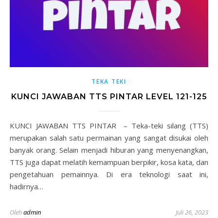
TEKA TEKI
KUNCI JAWABAN TTS PINTAR LEVEL 121-125
KUNCI JAWABAN TTS PINTAR – Teka-teki silang (TTS)
merupakan salah satu permainan yang sangat disukai oleh
banyak orang. Selain menjadi hiburan yang menyenangkan,
TTS juga dapat melatih kemampuan berpikir, kosa kata, dan
pengetahuan pemainnya. Di era teknologi saat ini,
hadirnya…
Oleh
admin
Juli 26, 2023