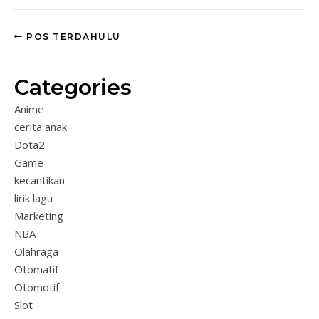
POS TERDAHULU
Categories
Anime
cerita anak
Dota2
Game
kecantikan
lirik lagu
Marketing
NBA
Olahraga
Otomatif
Otomotif
Slot