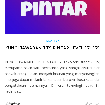
TEKA TEKI
KUNCI JAWABAN TTS PINTAR LEVEL 131-135
KUNCI JAWABAN TTS PINTAR – Teka-teki silang (TTS)
merupakan salah satu permainan yang sangat disukai oleh
banyak orang. Selain menjadi hiburan yang menyenangkan,
TTS juga dapat melatih kemampuan berpikir, kosa kata, dan
pengetahuan pemainnya. Di era teknologi saat ini,
hadirnya…
Oleh
admin
Juli 26, 2023