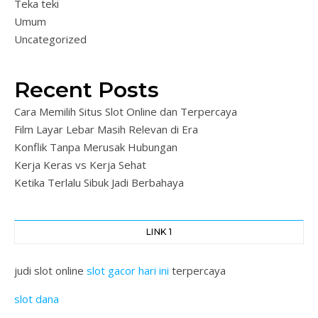
Teka teki
Umum
Uncategorized
Recent Posts
Cara Memilih Situs Slot Online dan Terpercaya
Film Layar Lebar Masih Relevan di Era
Konflik Tanpa Merusak Hubungan
Kerja Keras vs Kerja Sehat
Ketika Terlalu Sibuk Jadi Berbahaya
LINK 1
judi slot online
slot gacor hari ini
terpercaya
slot dana