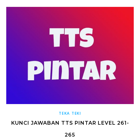
TEKA TEKI
KUNCI JAWABAN TTS PINTAR LEVEL 261-
265