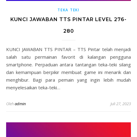
TEKA TEKI
KUNCI JAWABAN TTS PINTAR LEVEL 276-
280
KUNCI JAWABAN TTS PINTAR – TTS Pintar telah menjadi
salah satu permainan favorit di kalangan pengguna
smartphone. Perpaduan antara tantangan teka-teki silang
dan kemampuan berpikir membuat game ini menarik dan
menghibur. Bagi para pemain yang ingin lebih mudah
menyelesaikan teka-teki…
Oleh
admin
Juli 27, 2023