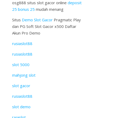
osg888 situs slot gacor online
deposit
25 bonus 25
mudah menang
Situs
Demo Slot Gacor
Pragmatic Play
dan PG Soft Slot Gacor x500 Daftar
Akun Pro Demo
rusiaslot88
rusiaslot88
slot 5000
mahjong slot
slot gacor
rusiaslot88
slot demo
rajaslot