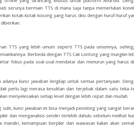
g offline yang dirancang khusus untuk platform Android. Deng
kmati serunya bermain TTS di mana saja tanpa memerlukan konek
berikan kotak-kotak kosong yang harus diisi dengan huruf-huruf y
diberikan.
nan TTS yang lebih umum seperti TTS pada umumnya, sehing
mainkannya. Berbeda dengan TTS Cak Lontong yang mungkin leb
ntar fokus pada soal-soal mendatar dan menurun yang harus dii
ah adanya kunci jawaban lengkap untuk semua pertanyaan. Deng
idak perlu lagi merasa kesulitan dan terjebak dalam satu teka-te
alian menyelesaikan setiap level dengan lebih cepat dan mudah.
 sulit, kunci jawaban ini bisa menjadi penolong yang sangat berar
ikir dan menganalisis sendiri terlebih dahulu sebelum melihat ku
ra mandiri, kemampuan berpikir dan wawasan kalian akan semak