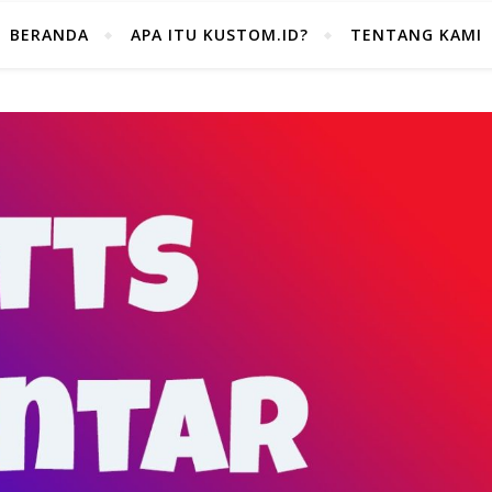
BERANDA
APA ITU KUSTOM.ID?
TENTANG KAMI