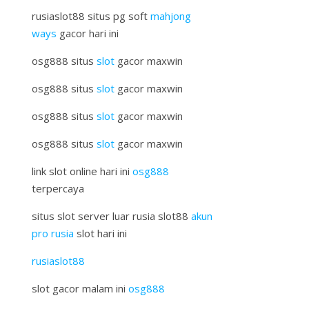
rusiaslot88 situs pg soft
mahjong
ways
gacor hari ini
osg888 situs
slot
gacor maxwin
osg888 situs
slot
gacor maxwin
osg888 situs
slot
gacor maxwin
osg888 situs
slot
gacor maxwin
link slot online hari ini
osg888
terpercaya
situs slot server luar rusia slot88
akun
pro rusia
slot hari ini
rusiaslot88
slot gacor malam ini
osg888