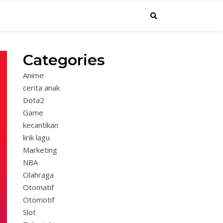
Categories
Anime
cerita anak
Dota2
Game
kecantikan
lirik lagu
Marketing
NBA
Olahraga
Otomatif
Otomotif
Slot