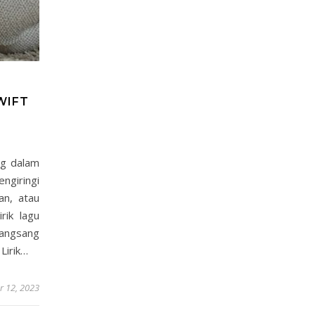
WIFT
ng dalam
ngiringi
an, atau
rik lagu
rangsang
Lirik…
r 12, 2023