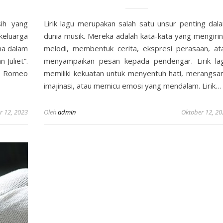
sih yang
Lirik lagu merupakan salah satu unsur penting dal
keluarga
dunia musik. Mereka adalah kata-kata yang mengirin
ma dalam
melodi, membentuk cerita, ekspresi perasaan, at
Juliet”.
menyampaikan pesan kepada pendengar. Lirik la
e, Romeo
memiliki kekuatan untuk menyentuh hati, merangsa
imajinasi, atau memicu emosi yang mendalam. Lirik…
r 12, 2023
Oleh
admin
Oktober 12, 20