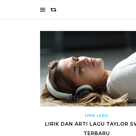
LIRIK LAGU
LIRIK DAN ARTI LAGU TAYLOR S
TERBARU