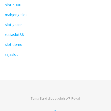
slot 5000
mahjong slot
slot gacor
rusiaslot88
slot demo
rajaslot
Tema Bard dibuat oleh
WP Royal
.