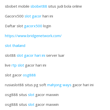
sbobet mobile
sbobet88
situs judi bola online
Gacorx500
slot gacor
hari ini
Daftar slot
gacorx500
login
https://www.bridgenetwork.com/
slot thailand
slot88
slot gacor hari ini
server luar
live
rtp slot
gacor hari ini
slot gacor
osg888
rusiaslot88 situs pg soft
mahjong ways
gacor hari ini
osg888 situs
slot
gacor maxwin
osg888 situs
slot
gacor maxwin