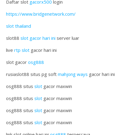
Daftar slot
gacorx500
login
https://www.bridgenetwork.com/
slot thailand
slot88
slot gacor hari ini
server luar
live
rtp slot
gacor hari ini
slot gacor
osg888
rusiaslot88 situs pg soft
mahjong ways
gacor hari ini
osg888 situs
slot
gacor maxwin
osg888 situs
slot
gacor maxwin
osg888 situs
slot
gacor maxwin
osg888 situs
slot
gacor maxwin
link slot online hari ini
osg888
terpercaya