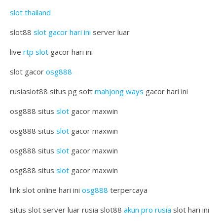
slot thailand
slot88
slot gacor hari ini
server luar
live
rtp slot
gacor hari ini
slot gacor
osg888
rusiaslot88 situs pg soft
mahjong ways
gacor hari ini
osg888 situs
slot
gacor maxwin
osg888 situs
slot
gacor maxwin
osg888 situs
slot
gacor maxwin
osg888 situs
slot
gacor maxwin
link slot online hari ini
osg888
terpercaya
situs slot server luar rusia slot88
akun pro rusia
slot hari ini