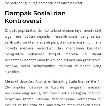
menarik pengunjung domestik dan internasional.
Dampak Sosial dan
Kontroversi
Di balik popularitas dan kontribusi ekonominya, mesin slot
juga menimbulkan sejumlah masalah sosial yang serius.
Salah satu isu utama adalah perjudian bermasalah, di mana
individu menjadi kecanduan dan mengalami kesulitan
mengontrol kebiasaan berjudi mereka. Ini dapat
berdampak negatif pada kehidupan pribadi dan profesional
mereka, serta menyebabkan masalah keuangan yang
signifikan.
Menurut data dari Australian Gambling Statistics, sekitar 1-
2% populasi dewasa di Australia mengalami masalah
perjudian yang serius, dan mesin pokie sering kali menjadi
penyebab utama. Dampak dari perjudian bermasalah ini
meluas ke keluarga dan masyarakat, menyebabkan stres,