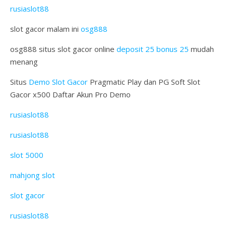
rusiaslot88
slot gacor malam ini
osg888
osg888 situs slot gacor online
deposit 25 bonus 25
mudah
menang
Situs
Demo Slot Gacor
Pragmatic Play dan PG Soft Slot
Gacor x500 Daftar Akun Pro Demo
rusiaslot88
rusiaslot88
slot 5000
mahjong slot
slot gacor
rusiaslot88