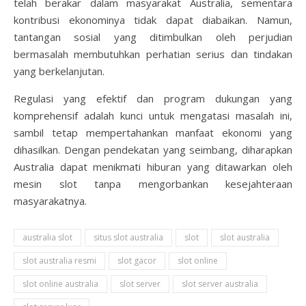
telah berakar dalam masyarakat Australia, sementara
kontribusi ekonominya tidak dapat diabaikan. Namun,
tantangan sosial yang ditimbulkan oleh perjudian
bermasalah membutuhkan perhatian serius dan tindakan
yang berkelanjutan.
Regulasi yang efektif dan program dukungan yang
komprehensif adalah kunci untuk mengatasi masalah ini,
sambil tetap mempertahankan manfaat ekonomi yang
dihasilkan. Dengan pendekatan yang seimbang, diharapkan
Australia dapat menikmati hiburan yang ditawarkan oleh
mesin slot tanpa mengorbankan kesejahteraan
masyarakatnya.
australia slot
situs slot australia
slot
slot australia
slot australia resmi
slot gacor
slot online
slot online australia
slot server
slot server australia