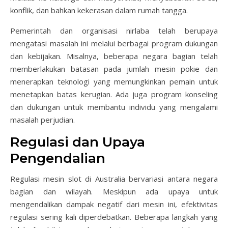
konflik, dan bahkan kekerasan dalam rumah tangga.
Pemerintah dan organisasi nirlaba telah berupaya
mengatasi masalah ini melalui berbagai program dukungan
dan kebijakan. Misalnya, beberapa negara bagian telah
memberlakukan batasan pada jumlah mesin pokie dan
menerapkan teknologi yang memungkinkan pemain untuk
menetapkan batas kerugian. Ada juga program konseling
dan dukungan untuk membantu individu yang mengalami
masalah perjudian.
Regulasi dan Upaya
Pengendalian
Regulasi mesin slot di Australia bervariasi antara negara
bagian dan wilayah. Meskipun ada upaya untuk
mengendalikan dampak negatif dari mesin ini, efektivitas
regulasi sering kali diperdebatkan. Beberapa langkah yang