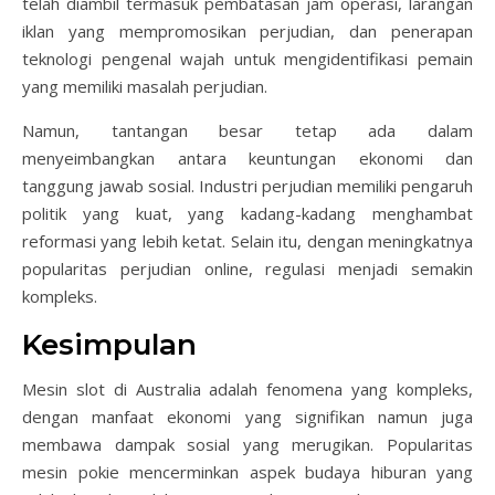
telah diambil termasuk pembatasan jam operasi, larangan
iklan yang mempromosikan perjudian, dan penerapan
teknologi pengenal wajah untuk mengidentifikasi pemain
yang memiliki masalah perjudian.
Namun, tantangan besar tetap ada dalam
menyeimbangkan antara keuntungan ekonomi dan
tanggung jawab sosial. Industri perjudian memiliki pengaruh
politik yang kuat, yang kadang-kadang menghambat
reformasi yang lebih ketat. Selain itu, dengan meningkatnya
popularitas perjudian online, regulasi menjadi semakin
kompleks.
Kesimpulan
Mesin slot di Australia adalah fenomena yang kompleks,
dengan manfaat ekonomi yang signifikan namun juga
membawa dampak sosial yang merugikan. Popularitas
mesin pokie mencerminkan aspek budaya hiburan yang