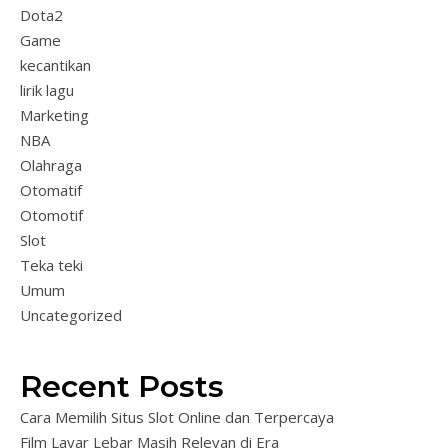
Dota2
Game
kecantikan
lirik lagu
Marketing
NBA
Olahraga
Otomatif
Otomotif
Slot
Teka teki
Umum
Uncategorized
Recent Posts
Cara Memilih Situs Slot Online dan Terpercaya
Film Layar Lebar Masih Relevan di Era