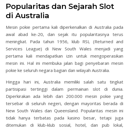
Popularitas dan Sejarah Slot
di Australia
Mesin pokie pertama kali diperkenalkan di Australia pada
awal abad ke-20, dan sejak itu popularitasnya terus
meningkat. Pada tahun 1956, klub RSL (Returned and
Services League) di New South Wales menjadi yang
pertama kali mendapatkan izin untuk mengoperasikan
mesin ini. Hal ini membuka jalan bagi penyebaran mesin
pokie ke seluruh negara bagian dan wilayah Australia.
Hingga hari ini, Australia memiliki salah satu tingkat
partisipasi tertinggi dalam permainan slot di dunia.
Diperkirakan ada lebih dari 200.000 mesin pokie yang
tersebar di seluruh negeri, dengan mayoritas berada di
New South Wales dan Queensland. Popularitas mesin ini
tidak hanya terbatas pada kasino besar, tetapi juga
ditemukan di klub-klub sosial, hotel, dan pub lokal,