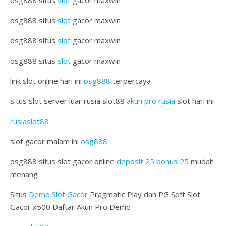
osg888 situs
slot
gacor maxwin
osg888 situs
slot
gacor maxwin
osg888 situs
slot
gacor maxwin
osg888 situs
slot
gacor maxwin
link slot online hari ini
osg888
terpercaya
situs slot server luar rusia slot88
akun pro rusia
slot hari ini
rusiaslot88
slot gacor malam ini
osg888
osg888 situs slot gacor online
deposit 25 bonus 25
mudah
menang
Situs
Demo Slot Gacor
Pragmatic Play dan PG Soft Slot
Gacor x500 Daftar Akun Pro Demo