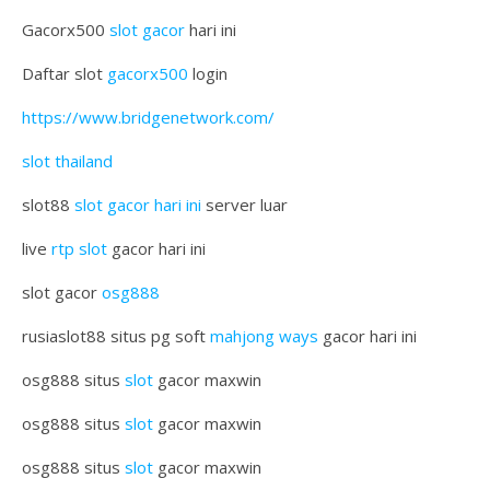
Gacorx500
slot gacor
hari ini
Daftar slot
gacorx500
login
https://www.bridgenetwork.com/
slot thailand
slot88
slot gacor hari ini
server luar
live
rtp slot
gacor hari ini
slot gacor
osg888
rusiaslot88 situs pg soft
mahjong ways
gacor hari ini
osg888 situs
slot
gacor maxwin
osg888 situs
slot
gacor maxwin
osg888 situs
slot
gacor maxwin