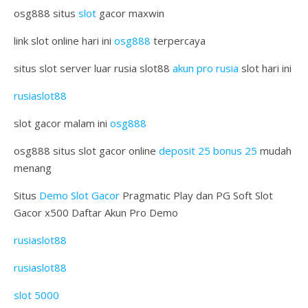
osg888 situs
slot
gacor maxwin
link slot online hari ini
osg888
terpercaya
situs slot server luar rusia slot88
akun pro rusia
slot hari ini
rusiaslot88
slot gacor malam ini
osg888
osg888 situs slot gacor online
deposit 25 bonus 25
mudah
menang
Situs
Demo Slot Gacor
Pragmatic Play dan PG Soft Slot
Gacor x500 Daftar Akun Pro Demo
rusiaslot88
rusiaslot88
slot 5000