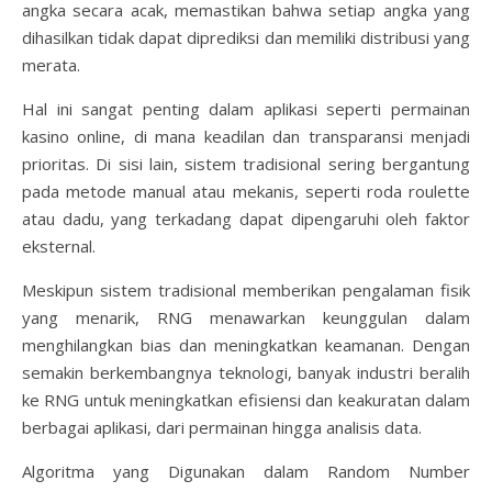
angka secara acak, memastikan bahwa setiap angka yang
dihasilkan tidak dapat diprediksi dan memiliki distribusi yang
merata.
Hal ini sangat penting dalam aplikasi seperti permainan
kasino online, di mana keadilan dan transparansi menjadi
prioritas. Di sisi lain, sistem tradisional sering bergantung
pada metode manual atau mekanis, seperti roda roulette
atau dadu, yang terkadang dapat dipengaruhi oleh faktor
eksternal.
Meskipun sistem tradisional memberikan pengalaman fisik
yang menarik, RNG menawarkan keunggulan dalam
menghilangkan bias dan meningkatkan keamanan. Dengan
semakin berkembangnya teknologi, banyak industri beralih
ke RNG untuk meningkatkan efisiensi dan keakuratan dalam
berbagai aplikasi, dari permainan hingga analisis data.
Algoritma yang Digunakan dalam Random Number