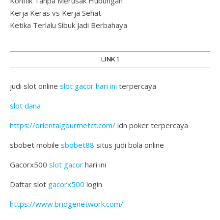
Konflik Tanpa Merusak Hubungan
Kerja Keras vs Kerja Sehat
Ketika Terlalu Sibuk Jadi Berbahaya
LINK 1
judi slot online
slot gacor hari ini
terpercaya
slot dana
https://orientalgourmetct.com/
idn poker terpercaya
sbobet mobile
sbobet88
situs judi bola online
Gacorx500
slot gacor
hari ini
Daftar slot
gacorx500
login
https://www.bridgenetwork.com/