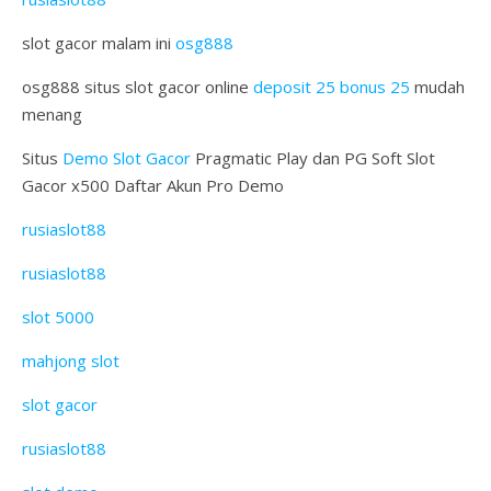
slot gacor malam ini
osg888
osg888 situs slot gacor online
deposit 25 bonus 25
mudah
menang
Situs
Demo Slot Gacor
Pragmatic Play dan PG Soft Slot
Gacor x500 Daftar Akun Pro Demo
rusiaslot88
rusiaslot88
slot 5000
mahjong slot
slot gacor
rusiaslot88