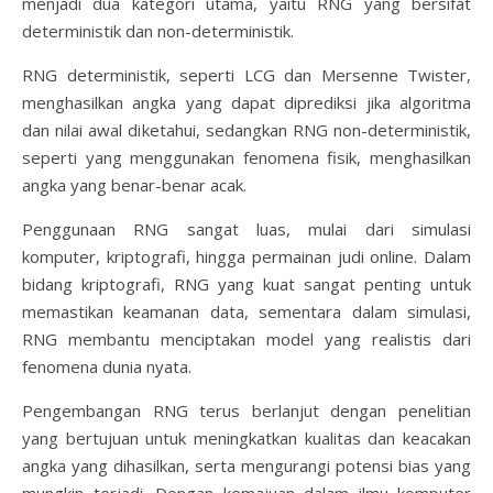
menjadi dua kategori utama, yaitu RNG yang bersifat
deterministik dan non-deterministik.
RNG deterministik, seperti LCG dan Mersenne Twister,
menghasilkan angka yang dapat diprediksi jika algoritma
dan nilai awal diketahui, sedangkan RNG non-deterministik,
seperti yang menggunakan fenomena fisik, menghasilkan
angka yang benar-benar acak.
Penggunaan RNG sangat luas, mulai dari simulasi
komputer, kriptografi, hingga permainan judi online. Dalam
bidang kriptografi, RNG yang kuat sangat penting untuk
memastikan keamanan data, sementara dalam simulasi,
RNG membantu menciptakan model yang realistis dari
fenomena dunia nyata.
Pengembangan RNG terus berlanjut dengan penelitian
yang bertujuan untuk meningkatkan kualitas dan keacakan
angka yang dihasilkan, serta mengurangi potensi bias yang
mungkin terjadi. Dengan kemajuan dalam ilmu komputer