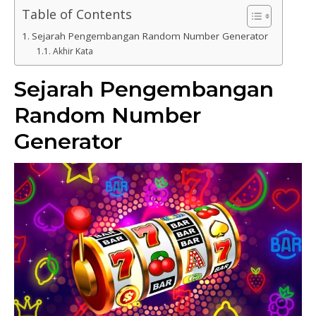
Table of Contents
Sejarah Pengembangan Random Number Generator
Akhir Kata
Sejarah Pengembangan
Random Number
Generator