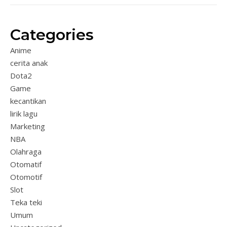
Categories
Anime
cerita anak
Dota2
Game
kecantikan
lirik lagu
Marketing
NBA
Olahraga
Otomatif
Otomotif
Slot
Teka teki
Umum