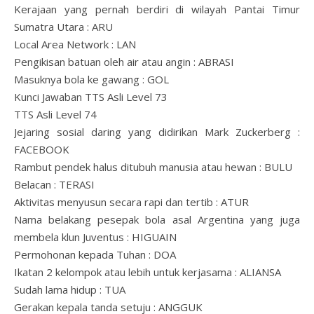
Kerajaan yang pernah berdiri di wilayah Pantai Timur
Sumatra Utara : ARU
Local Area Network : LAN
Pengikisan batuan oleh air atau angin : ABRASI
Masuknya bola ke gawang : GOL
Kunci Jawaban TTS Asli Level 73
TTS Asli Level 74
Jejaring sosial daring yang didirikan Mark Zuckerberg :
FACEBOOK
Rambut pendek halus ditubuh manusia atau hewan : BULU
Belacan : TERASI
Aktivitas menyusun secara rapi dan tertib : ATUR
Nama belakang pesepak bola asal Argentina yang juga
membela klun Juventus : HIGUAIN
Permohonan kepada Tuhan : DOA
Ikatan 2 kelompok atau lebih untuk kerjasama : ALIANSA
Sudah lama hidup : TUA
Gerakan kepala tanda setuju : ANGGUK