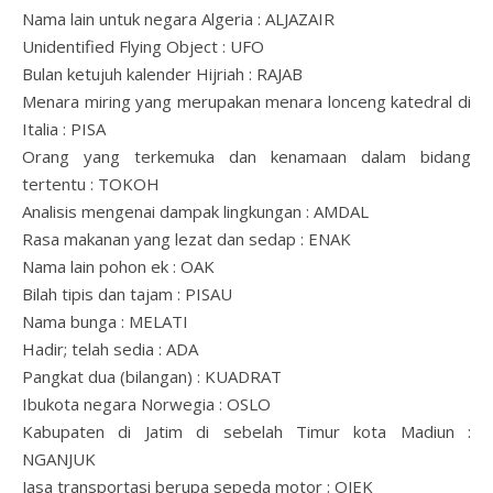
Nama lain untuk negara Algeria : ALJAZAIR
Unidentified Flying Object : UFO
Bulan ketujuh kalender Hijriah : RAJAB
Menara miring yang merupakan menara lonceng katedral di
Italia : PISA
Orang yang terkemuka dan kenamaan dalam bidang
tertentu : TOKOH
Analisis mengenai dampak lingkungan : AMDAL
Rasa makanan yang lezat dan sedap : ENAK
Nama lain pohon ek : OAK
Bilah tipis dan tajam : PISAU
Nama bunga : MELATI
Hadir; telah sedia : ADA
Pangkat dua (bilangan) : KUADRAT
Ibukota negara Norwegia : OSLO
Kabupaten di Jatim di sebelah Timur kota Madiun :
NGANJUK
Jasa transportasi berupa sepeda motor : OJEK