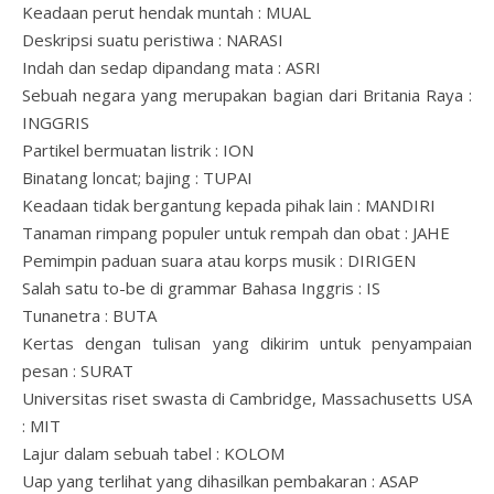
Keadaan perut hendak muntah : MUAL
Deskripsi suatu peristiwa : NARASI
Indah dan sedap dipandang mata : ASRI
Sebuah negara yang merupakan bagian dari Britania Raya :
INGGRIS
Partikel bermuatan listrik : ION
Binatang loncat; bajing : TUPAI
Keadaan tidak bergantung kepada pihak lain : MANDIRI
Tanaman rimpang populer untuk rempah dan obat : JAHE
Pemimpin paduan suara atau korps musik : DIRIGEN
Salah satu to-be di grammar Bahasa Inggris : IS
Tunanetra : BUTA
Kertas dengan tulisan yang dikirim untuk penyampaian
pesan : SURAT
Universitas riset swasta di Cambridge, Massachusetts USA
: MIT
Lajur dalam sebuah tabel : KOLOM
Uap yang terlihat yang dihasilkan pembakaran : ASAP