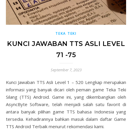
TEKA TEKI
KUNCI JAWABAN TTS ASLI LEVEL
71 -75
September 7, 2023
Kunci Jawaban TTS Asli Level 1 – 520 Lengkap merupakan
informasi yang banyak dicari oleh pemain game Teka Teki
Silang (TTS) Android. Game ini, yang dikembangkan oleh
AsyncByte Software, telah menjadi salah satu favorit di
antara banyak pilihan game TTS bahasa Indonesia yang
tersedia. Kehadirannya bahkan masuk dalam daftar Game
TTS Android Terbaik menurut rekomendasi kami.