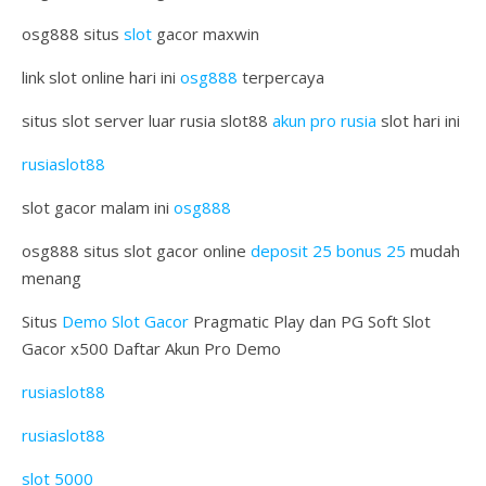
osg888 situs
slot
gacor maxwin
link slot online hari ini
osg888
terpercaya
situs slot server luar rusia slot88
akun pro rusia
slot hari ini
rusiaslot88
slot gacor malam ini
osg888
osg888 situs slot gacor online
deposit 25 bonus 25
mudah
menang
Situs
Demo Slot Gacor
Pragmatic Play dan PG Soft Slot
Gacor x500 Daftar Akun Pro Demo
rusiaslot88
rusiaslot88
slot 5000