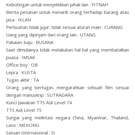
Kebohngan untuk menjelekkan pihak lain : FITNAH
Berita pesanan untuk menarik orang terhadap barang atau
jasa : IKLAN
Perbuatan tidak jujur; tidak sesuai aturan main : CURANG
Uang yang dipinjam dari orang lain : UTANG
Pakaian; baju : BUSANA
Saat dimulainya tidak melakukan hal-hal yang membatalkan
puasa : IMSAK
Office boy : OB
Lepra : KUSTA
Tugas akhir : TA
Orang yang bertugas mengarahkan sebuah film sesuai
dengan manuskrip : SUTRADARA
Kunci Jawaban TTS Asli Level 74
TTS Asli Level 75
Sungai yang melintasi negara China, Myanmar, Thailand,
Laos : MEKONG
Satuan Internasional : SI