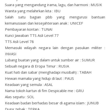
Suara yang mengandung irama, lagu, dan harmoni : MUSIK
Wanita yang melahirkan kita : IBU
Salah satu bagian pbb yang mengurusi bantuan
kemanusiaan dan kesejahteraan anak : UNICEF
Pembayaran kontan : TUNAI
Kunci Jawaban TTS Asli Level 77
TTS Asli Level 78
Memasuki wilayah negara lain dengan pasukan militer :
INVASI
Lubang buatan yang dalam untuk sumber air : SUMUR
Sebuah negara di Eropa Timur : RUSIA
Kuat hati dan sabar (menghadapi musibah) : TABAH
Hewan mamalia yang hidup di laut : PAUS
Keadaan yang semula : ASAL
Nama tokoh kartun di fim Despicable me : GRU
Alas sepatu : SOL
Keadaan badan berhadas besar di agama islam : JUNUB
Duga; tebak : TERKA