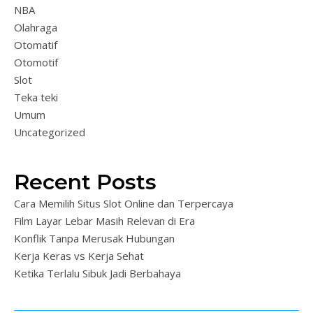
NBA
Olahraga
Otomatif
Otomotif
Slot
Teka teki
Umum
Uncategorized
Recent Posts
Cara Memilih Situs Slot Online dan Terpercaya
Film Layar Lebar Masih Relevan di Era
Konflik Tanpa Merusak Hubungan
Kerja Keras vs Kerja Sehat
Ketika Terlalu Sibuk Jadi Berbahaya