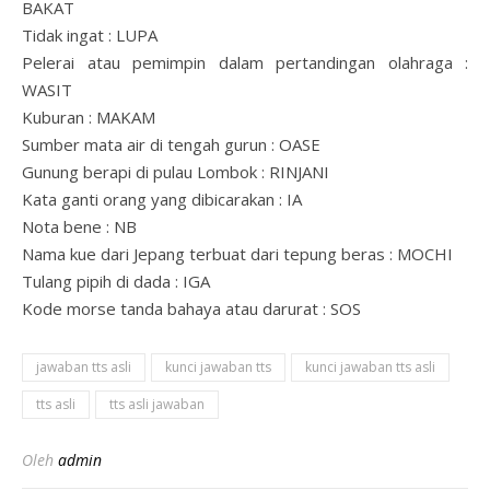
BAKAT
Tidak ingat : LUPA
Pelerai atau pemimpin dalam pertandingan olahraga :
WASIT
Kuburan : MAKAM
Sumber mata air di tengah gurun : OASE
Gunung berapi di pulau Lombok : RINJANI
Kata ganti orang yang dibicarakan : IA
Nota bene : NB
Nama kue dari Jepang terbuat dari tepung beras : MOCHI
Tulang pipih di dada : IGA
Kode morse tanda bahaya atau darurat : SOS
jawaban tts asli
kunci jawaban tts
kunci jawaban tts asli
tts asli
tts asli jawaban
Oleh
admin