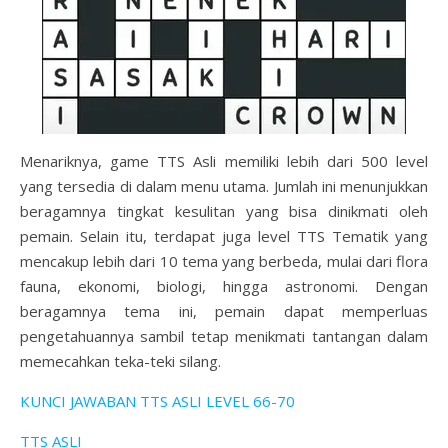
Menariknya, game TTS Asli memiliki lebih dari 500 level
yang tersedia di dalam menu utama. Jumlah ini menunjukkan
beragamnya tingkat kesulitan yang bisa dinikmati oleh
pemain. Selain itu, terdapat juga level TTS Tematik yang
mencakup lebih dari 10 tema yang berbeda, mulai dari flora
fauna, ekonomi, biologi, hingga astronomi. Dengan
beragamnya tema ini, pemain dapat memperluas
pengetahuannya sambil tetap menikmati tantangan dalam
memecahkan teka-teki silang.
KUNCI JAWABAN TTS ASLI LEVEL 66-70
TTS ASLI