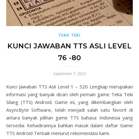
TEKA TEKI
KUNCI JAWABAN TTS ASLI LEVEL
76 -80
September 7, 2023
Kunci Jawaban TTS Asli Level 1 – 520 Lengkap merupakan
informasi yang banyak dicari oleh pemain game Teka Teki
Silang (TTS) Android. Game ini, yang dikembangkan oleh
AsyncByte Software, telah menjadi salah satu favorit di
antara banyak pilihan game TTS bahasa Indonesia yang
tersedia. Kehadirannya bahkan masuk dalam daftar Game
TTS Android Terbaik menurut rekomendasi kami.