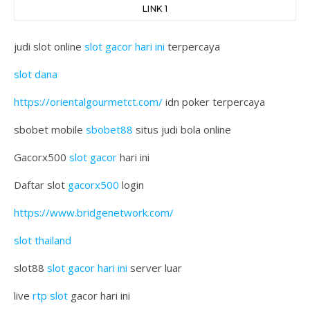
LINK 1
judi slot online
slot gacor hari ini
terpercaya
slot dana
https://orientalgourmetct.com/
idn poker terpercaya
sbobet mobile
sbobet88
situs judi bola online
Gacorx500
slot gacor
hari ini
Daftar slot
gacorx500
login
https://www.bridgenetwork.com/
slot thailand
slot88
slot gacor hari ini
server luar
live
rtp slot
gacor hari ini