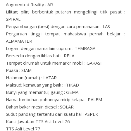
Augmented Reality : AR
Lilitan; pilin; berbentuk putaran mengelilingi titik pusat :
SPIRAL
Penyambungan (besi) dengan cara pemanasan : LAS
Perguruan tinggi tempat mahasiswa pernah belajar :
ALMAMATER
Logam dengan nama lain cuprum : TEMBAGA
Bersedia dengan ikhlas hati : RELA
Tempat dirumah untuk memarkir mobil : GARASI
Puasa : SIAM
Halaman (rumah) : LATAR
Maksud; kemauan yang baik : ITIKAD
Bunyi yang memantul; gaung : GEMA
Nama tumbuhan pohonnya mirip kelapa : PALEM
Bahan bakar mesin diesel : SOLAR
Sudut pandang tertentu dari suatu hal : ASPEK
Kunci Jawaban TTS Asli Level 76
TTS Asli Level 77