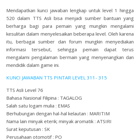
Mendapatkan kunci jawaban lengkap untuk level 1 hingga
520 dalam TTS Asli bisa menjadi sumber bantuan yang
berharga bagi para pemain yang mungkin mengalami
kesulitan dalam menyelesaikan beberapa level. Oleh karena
itu, berbagai sumber dan forum mungkin menyediakan
informasi tersebut, sehingga pemain dapat terus
mengalami pengalaman bermain yang menyenangkan dan
mendidik dalam game ini.
KUNCI JAWABAN TTS PINTAR LEVEL 311- 315
TTS Asli Level 76
Bahasa Nasional Filipina : TAGALOG
Salah satu logam mulia : EMAS
Berhubungan dengan hal-hal kelautan : MARITIM
Nama lain minyak eterik; minyak aromatik : ATSIRI
Surat keputusan : SK
Perusahaan otomotif : PO