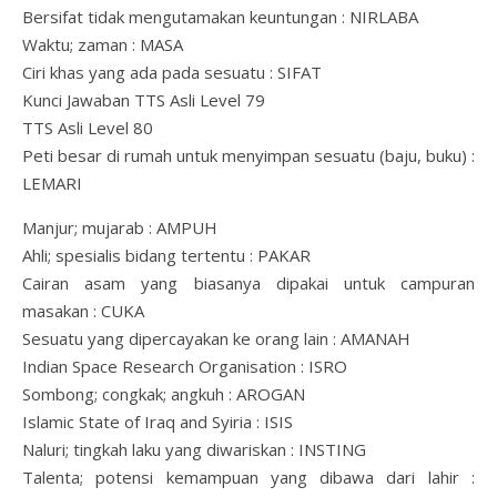
Bersifat tidak mengutamakan keuntungan : NIRLABA
Waktu; zaman : MASA
Ciri khas yang ada pada sesuatu : SIFAT
Kunci Jawaban TTS Asli Level 79
TTS Asli Level 80
Peti besar di rumah untuk menyimpan sesuatu (baju, buku) :
LEMARI
Manjur; mujarab : AMPUH
Ahli; spesialis bidang tertentu : PAKAR
Cairan asam yang biasanya dipakai untuk campuran
masakan : CUKA
Sesuatu yang dipercayakan ke orang lain : AMANAH
Indian Space Research Organisation : ISRO
Sombong; congkak; angkuh : AROGAN
Islamic State of Iraq and Syiria : ISIS
Naluri; tingkah laku yang diwariskan : INSTING
Talenta; potensi kemampuan yang dibawa dari lahir :