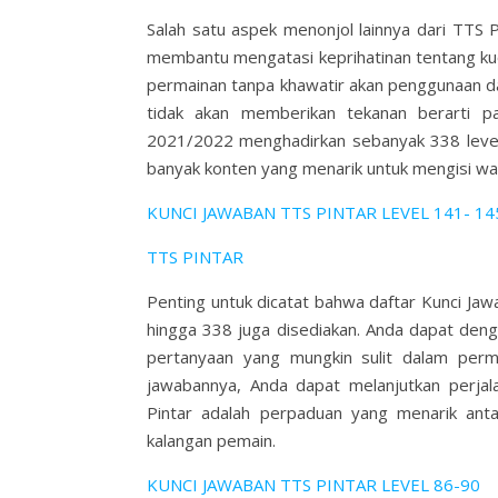
Salah satu aspek menonjol lainnya dari TTS P
membantu mengatasi keprihatinan tentang ku
permainan tanpa khawatir akan penggunaan data
tidak akan memberikan tekanan berarti p
2021/2022 menghadirkan sebanyak 338 level
banyak konten yang menarik untuk mengisi wakt
KUNCI JAWABAN TTS PINTAR LEVEL 141- 14
TTS PINTAR
Penting untuk dicatat bahwa daftar Kunci J
hingga 338 juga disediakan. Anda dapat d
pertanyaan yang mungkin sulit dalam perma
jawabannya, Anda dapat melanjutkan perjala
Pintar adalah perpaduan yang menarik anta
kalangan pemain.
KUNCI JAWABAN TTS PINTAR LEVEL 86-90