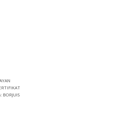
LAYAN
SERTIFIKAT
s: BORJUIS