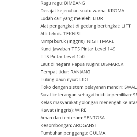
Ragu ragu: BIMBANG
Derajat kejenuhan suatu warna: KROMA
Ludah cair yang meleleh: LIUR
Alat pengangkat di gedung bertingkat: LIFT
Ahli teknik: TEKNISI
Mimpi buruk (Inggris): NIGHTMARE
Kunci Jawaban TTS Pintar Level 149
TTS Pintar Level 150
Laut di negara Papua Nugini: BISMARCK
Tempat tidur: RANJANG
Tulang daun nyiur: LIDI
Toko dengan sistem pelayanan mandiri: SWA
Surat keterangan sebagai bukti kepemilikan: 
Kelas masyarakat golongan menengah ke ata
Kawat (Inggris): WIRE
Aman dan tenteram: SENTOSA
Kesombongan: AROGANSI
Tumbuhan penggangu: GULMA