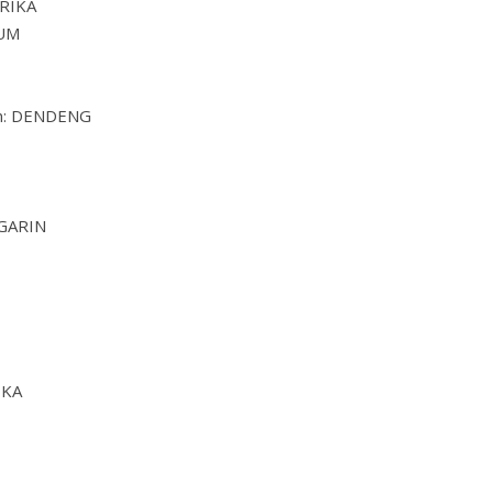
ORIKA
IUM
kan: DENDENG
RGARIN
TKA