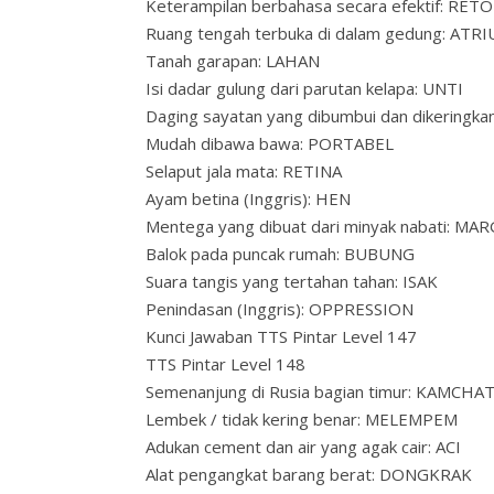
Keterampilan berbahasa secara efektif: RET
Ruang tengah terbuka di dalam gedung: ATR
Tanah garapan: LAHAN
Isi dadar gulung dari parutan kelapa: UNTI
Daging sayatan yang dibumbui dan dikering
Mudah dibawa bawa: PORTABEL
Selaput jala mata: RETINA
Ayam betina (Inggris): HEN
Mentega yang dibuat dari minyak nabati: MA
Balok pada puncak rumah: BUBUNG
Suara tangis yang tertahan tahan: ISAK
Penindasan (Inggris): OPPRESSION
Kunci Jawaban TTS Pintar Level 147
TTS Pintar Level 148
Semenanjung di Rusia bagian timur: KAMCHA
Lembek / tidak kering benar: MELEMPEM
Adukan cement dan air yang agak cair: ACI
Alat pengangkat barang berat: DONGKRAK