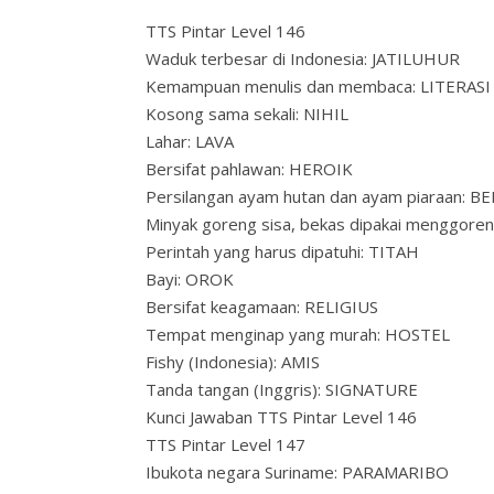
TTS Pintar Level 146
Waduk terbesar di Indonesia: JATILUHUR
Kemampuan menulis dan membaca: LITERASI
Kosong sama sekali: NIHIL
Lahar: LAVA
Bersifat pahlawan: HEROIK
Persilangan ayam hutan dan ayam piaraan: B
Minyak goreng sisa, bekas dipakai menggore
Perintah yang harus dipatuhi: TITAH
Bayi: OROK
Bersifat keagamaan: RELIGIUS
Tempat menginap yang murah: HOSTEL
Fishy (Indonesia): AMIS
Tanda tangan (Inggris): SIGNATURE
Kunci Jawaban TTS Pintar Level 146
TTS Pintar Level 147
Ibukota negara Suriname: PARAMARIBO