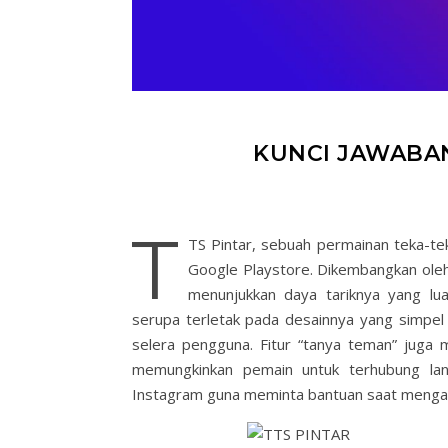
KUNCI JAWABAN 
T
TS Pintar, sebuah permainan teka-teki
Google Playstore. Dikembangkan oleh 
menunjukkan daya tariknya yang l
serupa terletak pada desainnya yang simpel
selera pengguna. Fitur “tanya teman” juga
memungkinkan pemain untuk terhubung la
Instagram guna meminta bantuan saat mengalam