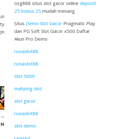
osg888 situs slot gacor online
deposit
25 bonus 25
mudah menang
un
Situs
Demo Slot Gacor
Pragmatic Play
ty
dan PG Soft Slot Gacor x500 Daftar
in
Akun Pro Demo
rusiaslot88
rusiaslot88
slot 5000
mahjong slot
slot gacor
rusiaslot88
U
EN
slot demo
rajaslot