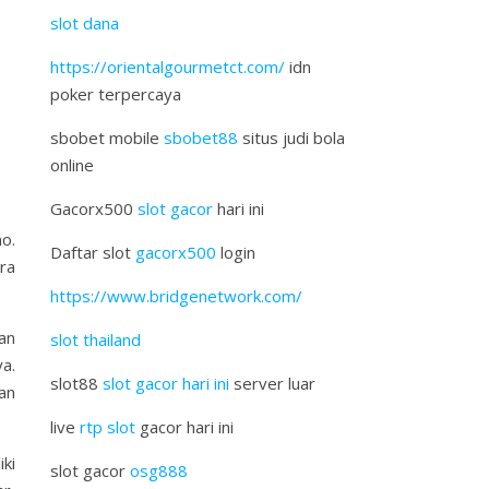
slot dana
https://orientalgourmetct.com/
idn
poker terpercaya
sbobet mobile
sbobet88
situs judi bola
online
Gacorx500
slot gacor
hari ini
o.
Daftar slot
gacorx500
login
ra
https://www.bridgenetwork.com/
an
slot thailand
a.
slot88
slot gacor hari ini
server luar
an
live
rtp slot
gacor hari ini
ki
slot gacor
osg888