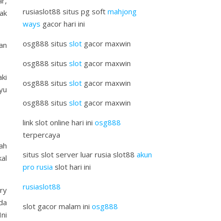
r,
rusiaslot88 situs pg soft
mahjong
ak
ways
gacor hari ini
osg888 situs
slot
gacor maxwin
kan
osg888 situs
slot
gacor maxwin
ki
osg888 situs
slot
gacor maxwin
yu
osg888 situs
slot
gacor maxwin
link slot online hari ini
osg888
terpercaya
ah
situs slot server luar rusia slot88
akun
al
pro rusia
slot hari ini
rusiaslot88
ry
da
slot gacor malam ini
osg888
ni