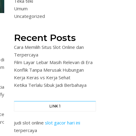
Teka teki
Umum
Uncategorized
Recent Posts
Cara Memilih Situs Slot Online dan
Terpercaya
di
Film Layar Lebar Masih Relevan di Era
am
Konflik Tanpa Merusak Hubungan
Kerja Keras vs Kerja Sehat
Ketika Terlalu Sibuk Jadi Berbahaya
ia
fy
LINK 1
ce
rc
judi slot online
slot gacor hari ini
terpercaya