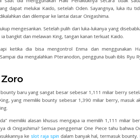
di saat dia menggunakan Haki Penakluknya secara tidak sada
ng dapat melukai Kaido, setelah Oden. Sayangnya, luka itu tid
dikalahkan dan dilempar ke lantai dasar Onigashima.
m cukup mengesankan. Setelah pulih dari luka-lukanya yang disebab
, ia bangkit dan melawan King, tangan kanan terkuat Kaido.
tapi ketika dia bisa mengontrol Enma dan menggunakan Ha
 Sampai dia mengalahkan Pteranodon, pengguna buah iblis Ryu R
 Zoro
ounty baru yang sangat besar sebesar 1,111 miliar berry setel
ing, yang memiliki bounty sebesar 1,390 miliar berry, masuk ak
ing.
Oda” memiliki alasan khusus mengapa ia memilih 1,111 miliar ber
nnya di Onigashima? Semua penggemar One Piece tahu bahwa O
asukkannya ke
slot raja spin
dalam banyak hal, termasuk bounty. I