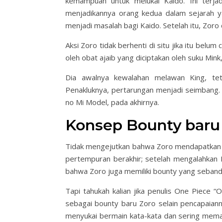
kemampuan untuk melukai Kaido. Ini terja
menjadikannya orang kedua dalam sejarah ya
menjadi masalah bagi Kaido. Setelah itu, Zoro 
Aksi Zoro tidak berhenti di situ jika itu belu
oleh obat ajaib yang diciptakan oleh suku Mink
Dia awalnya kewalahan melawan King, te
Penakluknya, pertarungan menjadi seimbang.
no Mi Model, pada akhirnya.
Konsep Bounty baru
Tidak mengejutkan bahwa Zoro mendapatkan b
pertempuran berakhir; setelah mengalahkan K
bahwa Zoro juga memiliki bounty yang seband
Tapi tahukah kalian jika penulis One Piece “
sebagai bounty baru Zoro selain pencapaia
menyukai bermain kata-kata dan sering mem