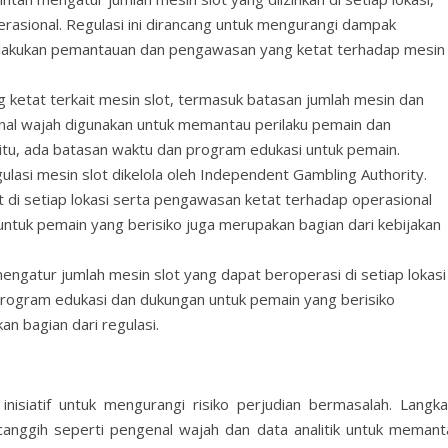
asional. Regulasi ini dirancang untuk mengurangi dampak
elakukan pemantauan dan pengawasan yang ketat terhadap mesin
ng ketat terkait mesin slot, termasuk batasan jumlah mesin dan
al wajah digunakan untuk memantau perilaku pemain dan
n itu, ada batasan waktu dan program edukasi untuk pemain.
egulasi mesin slot dikelola oleh Independent Gambling Authority.
 di setiap lokasi serta pengawasan ketat terhadap operasional
ntuk pemain yang berisiko juga merupakan bagian dari kebijakan
engatur jumlah mesin slot yang dapat beroperasi di setiap lokasi
rogram edukasi dan dukungan untuk pemain yang berisiko
n bagian dari regulasi.
nisiatif untuk mengurangi risiko perjudian bermasalah. Langka
canggih seperti pengenal wajah dan data analitik untuk memant