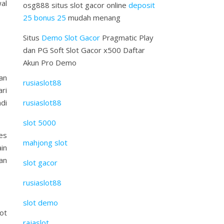
al
osg888 situs slot gacor online
deposit
25 bonus 25
mudah menang
Situs
Demo Slot Gacor
Pragmatic Play
dan PG Soft Slot Gacor x500 Daftar
Akun Pro Demo
an
rusiaslot88
ri
di
rusiaslot88
slot 5000
es
mahjong slot
ain
an
slot gacor
rusiaslot88
slot demo
ot
rajaslot