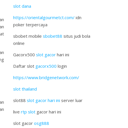
slot dana
https://orientalgourmetct.com/
idn
an
poker terpercaya
an
at
sbobet mobile
sbobet88
situs judi bola
online
an
Gacorx500
slot gacor
hari ini
ng
Daftar slot
gacorx500
login
https://www.bridgenetwork.com/
slot thailand
slot88
slot gacor hari ini
server luar
an
an
live
rtp slot
gacor hari ini
slot gacor
osg888