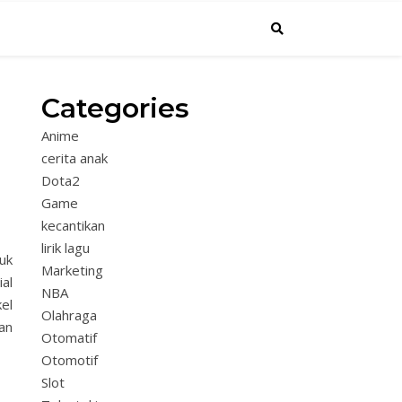
Categories
Anime
cerita anak
Dota2
Game
kecantikan
lirik lagu
uk
Marketing
al
NBA
kel
Olahraga
an
Otomatif
Otomotif
Slot