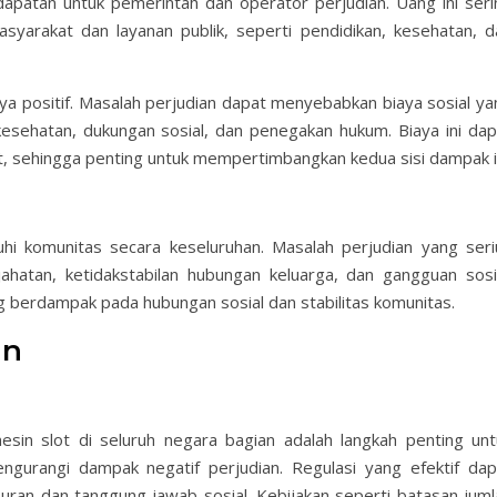
patan untuk pemerintah dan operator perjudian. Uang ini seri
yarakat dan layanan publik, seperti pendidikan, kesehatan, d
a positif. Masalah perjudian dapat menyebabkan biaya sosial ya
kesehatan, dukungan sosial, dan penegakan hukum. Biaya ini dap
, sehingga penting untuk mempertimbangkan kedua sisi dampak in
i komunitas secara keseluruhan. Masalah perjudian yang seri
hatan, ketidakstabilan hubungan keluarga, dan gangguan sosia
ng berdampak pada hubungan sosial dan stabilitas komunitas.
an
sin slot di seluruh negara bagian adalah langkah penting unt
urangi dampak negatif perjudian. Regulasi yang efektif dap
an dan tanggung jawab sosial. Kebijakan seperti batasan juml