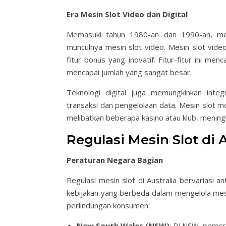
Era Mesin Slot Video dan Digital
Memasuki tahun 1980-an dan 1990-an, mes
munculnya mesin slot video. Mesin slot vid
fitur bonus yang inovatif. Fitur-fitur ini me
mencapai jumlah yang sangat besar.
Teknologi digital juga memungkinkan int
transaksi dan pengelolaan data. Mesin slot m
melibatkan beberapa kasino atau klub, meningk
Regulasi Mesin Slot di A
Peraturan Negara Bagian
Regulasi mesin slot di Australia bervariasi 
kebijakan yang berbeda dalam mengelola mes
perlindungan konsumen:
New South Wales (NSW)
: Di NSW, pemeri