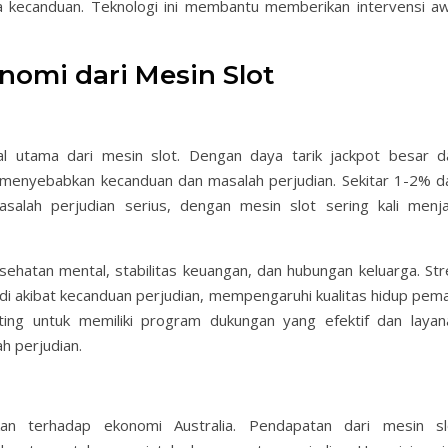
a kecanduan. Teknologi ini membantu memberikan intervensi aw
nomi dari Mesin Slot
l utama dari mesin slot. Dengan daya tarik jackpot besar d
menyebabkan kecanduan dan masalah perjudian. Sekitar 1-2% da
salah perjudian serius, dengan mesin slot sering kali menja
hatan mental, stabilitas keuangan, dan hubungan keluarga. Str
jadi akibat kecanduan perjudian, mempengaruhi kualitas hidup pem
ting untuk memiliki program dukungan yang efektif dan layan
h perjudian.
ikan terhadap ekonomi Australia. Pendapatan dari mesin sl