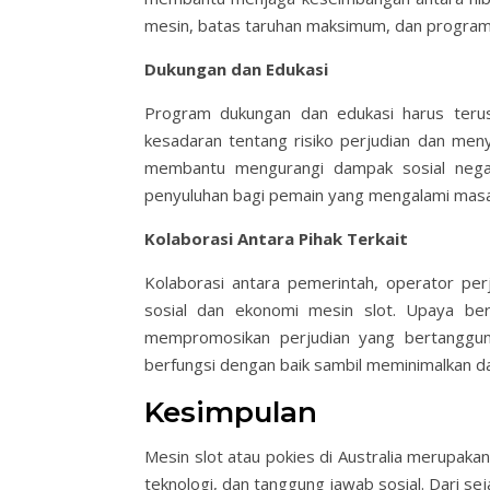
mesin, batas taruhan maksimum, dan program 
Dukungan dan Edukasi
Program dukungan dan edukasi harus terus 
kesadaran tentang risiko perjudian dan me
membantu mengurangi dampak sosial negat
penyuluhan bagi pemain yang mengalami masal
Kolaborasi Antara Pihak Terkait
Kolaborasi antara pemerintah, operator pe
sosial dan ekonomi mesin slot. Upaya be
mempromosikan perjudian yang bertanggu
berfungsi dengan baik sambil meminimalkan d
Kesimpulan
Mesin slot atau pokies di Australia merupak
teknologi, dan tanggung jawab sosial. Dari sej