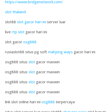
https://www.bridgenetwork.com/
slot thailand
slot88
slot gacor hari ini
server luar
live
rtp slot
gacor hari ini
slot gacor
osg888
rusiaslot88 situs pg soft
mahjong ways
gacor hari ini
osg888 situs
slot
gacor maxwin
osg888 situs
slot
gacor maxwin
osg888 situs
slot
gacor maxwin
osg888 situs
slot
gacor maxwin
link slot online hari ini
osg888
terpercaya
situs slot server luar rusia slot88
akun pro rusia
slot hari ini