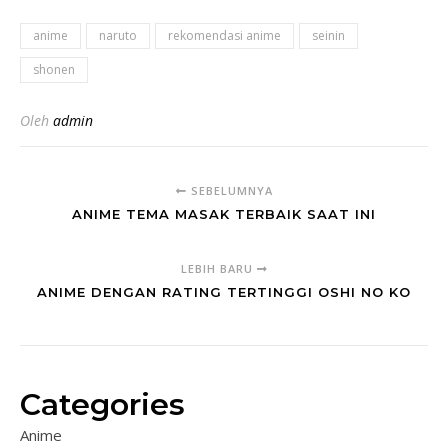
anime
naruto
rekomendasi anime
seinin
shonen
Oleh
admin
SEBELUMNYA
ANIME TEMA MASAK TERBAIK SAAT INI
LEBIH BARU
ANIME DENGAN RATING TERTINGGI OSHI NO KO
Categories
Anime