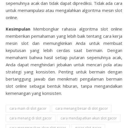
sepenuhnya acak dan tidak dapat diprediksi. Tidak ada cara
untuk memanipulasi atau mengalahkan algoritma mesin slot
online.
Kesimpulan
Membongkar rahasia algoritma slot online
memberikan pemahaman yang lebih baik tentang cara kerja
mesin slot dan memungkinkan Anda untuk membuat
keputusan yang lebih cerdas saat bermain. Dengan
memahami bahwa hasil setiap putaran sepenuhnya acak,
Anda dapat menghindari jebakan untuk mencari pola atau
strategi yang konsisten. Penting untuk bermain dengan
bertanggung jawab dan menikmati pengalaman bermain
slot online sebagai bentuk hiburan, tanpa mengandalkan
kemenangan yang konsisten.
cara main di slot gacor
cara menang besar di slot gacor
cara menang di slot gacor
cara mendapatkan akun slot gacor
cara menggunakan akun slot gacor
gacor slot gacor