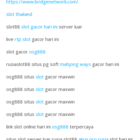
https://www.bridgenetwork.com/
slot thailand
slot88
slot gacor hari ini
server luar
live
rtp slot
gacor hari ini
slot gacor
osg888
rusiaslot88 situs pg soft
mahjong ways
gacor hari ini
osg888 situs
slot
gacor maxwin
osg888 situs
slot
gacor maxwin
osg888 situs
slot
gacor maxwin
osg888 situs
slot
gacor maxwin
link slot online hari ini
osg888
terpercaya
situs slot server luar rusia slot88
akun pro rusia
slot hari ini