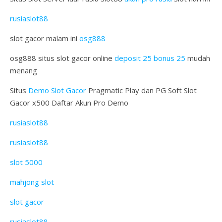
rusiaslot88
slot gacor malam ini
osg888
osg888 situs slot gacor online
deposit 25 bonus 25
mudah
menang
Situs
Demo Slot Gacor
Pragmatic Play dan PG Soft Slot
Gacor x500 Daftar Akun Pro Demo
rusiaslot88
rusiaslot88
slot 5000
mahjong slot
slot gacor
rusiaslot88