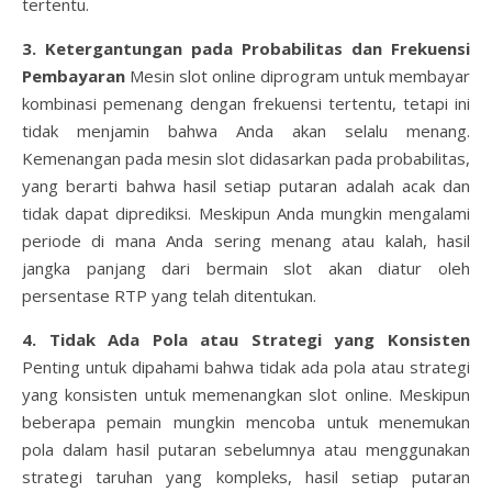
tertentu.
3. Ketergantungan pada Probabilitas dan Frekuensi
Pembayaran
Mesin slot online diprogram untuk membayar
kombinasi pemenang dengan frekuensi tertentu, tetapi ini
tidak menjamin bahwa Anda akan selalu menang.
Kemenangan pada mesin slot didasarkan pada probabilitas,
yang berarti bahwa hasil setiap putaran adalah acak dan
tidak dapat diprediksi. Meskipun Anda mungkin mengalami
periode di mana Anda sering menang atau kalah, hasil
jangka panjang dari bermain slot akan diatur oleh
persentase RTP yang telah ditentukan.
4. Tidak Ada Pola atau Strategi yang Konsisten
Penting untuk dipahami bahwa tidak ada pola atau strategi
yang konsisten untuk memenangkan slot online. Meskipun
beberapa pemain mungkin mencoba untuk menemukan
pola dalam hasil putaran sebelumnya atau menggunakan
strategi taruhan yang kompleks, hasil setiap putaran