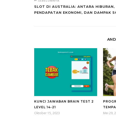
SEBELUMNYA
SLOT DI AUSTRALIA: ANTARA HIBURAN,
PENDAPATAN EKONOMI, DAN DAMPAK S
AND
KUNCI JAWABAN BRAIN TEST 2
PROGR
LEVEL 14-21
TEMPA
Oktober 15, 2023
Mei 29, 