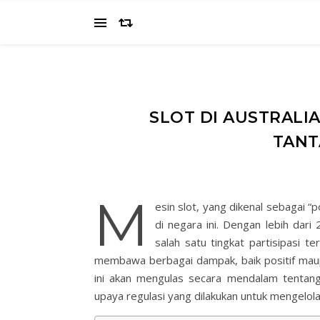
SLOT DI AUSTRALIA
TANT
M
esin slot, yang dikenal sebagai “p
di negara ini. Dengan lebih dari 
salah satu tingkat partisipasi te
membawa berbagai dampak, baik positif maup
ini akan mengulas secara mendalam tentang
upaya regulasi yang dilakukan untuk mengelola