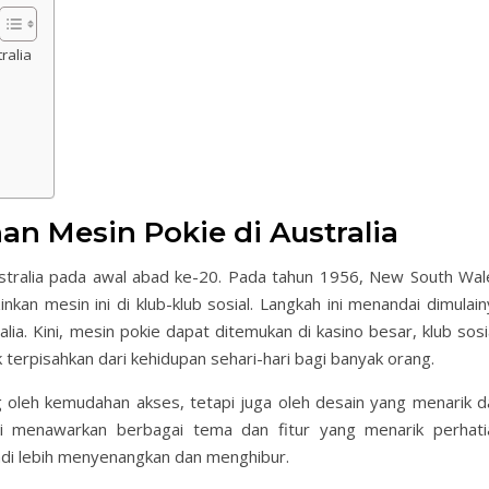
ralia
n Mesin Pokie di Australia
ustralia pada awal abad ke-20. Pada tahun 1956, New South Wal
an mesin ini di klub-klub sosial. Langkah ini menandai dimulain
lia. Kini, mesin pokie dapat ditemukan di kasino besar, klub sosi
 terpisahkan dari kehidupan sehari-hari bagi banyak orang.
g oleh kemudahan akses, tetapi juga oleh desain yang menarik d
i menawarkan berbagai tema dan fitur yang menarik perhati
i lebih menyenangkan dan menghibur.