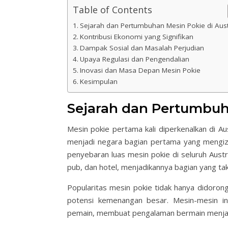
Table of Contents
Sejarah dan Pertumbuhan Mesin Pokie di Aust
Kontribusi Ekonomi yang Signifikan
Dampak Sosial dan Masalah Perjudian
Upaya Regulasi dan Pengendalian
Inovasi dan Masa Depan Mesin Pokie
Kesimpulan
Sejarah dan Pertumbuha
Mesin pokie pertama kali diperkenalkan di A
menjadi negara bagian pertama yang mengizink
penyebaran luas mesin pokie di seluruh Austra
pub, dan hotel, menjadikannya bagian yang tak
Popularitas mesin pokie tidak hanya didoron
potensi kemenangan besar. Mesin-mesin in
pemain, membuat pengalaman bermain menjad