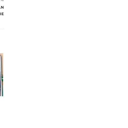
U
AN
IE