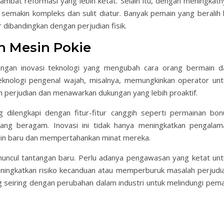
ambat reformasi yang lebih ketat. Selain itu, dengan meningkatn
i semakin kompleks dan sulit diatur. Banyak pemain yang beralih 
r dibandingkan dengan perjudian fisik.
n Mesin Pokie
engan inovasi teknologi yang mengubah cara orang bermain d
teknologi pengenal wajah, misalnya, memungkinkan operator unt
h perjudian dan menawarkan dukungan yang lebih proaktif.
 dilengkapi dengan fitur-fitur canggih seperti permainan bon
 yang beragam. Inovasi ini tidak hanya meningkatkan pengalam
ain baru dan mempertahankan minat mereka.
muncul tantangan baru. Perlu adanya pengawasan yang ketat unt
ningkatkan risiko kecanduan atau memperburuk masalah perjudia
g seiring dengan perubahan dalam industri untuk melindungi pema