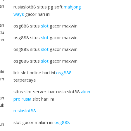
an
rusiaslot88 situs pg soft
mahjong
ways
gacor hari ini
an
osg888 situs
slot
gacor maxwin
du
osg888 situs
slot
gacor maxwin
an
osg888 situs
slot
gacor maxwin
osg888 situs
slot
gacor maxwin
ki
link slot online hari ini
osg888
um
terpercaya
situs slot server luar rusia slot88
akun
an
pro rusia
slot hari ini
uk
rusiaslot88
slot gacor malam ini
osg888
uh