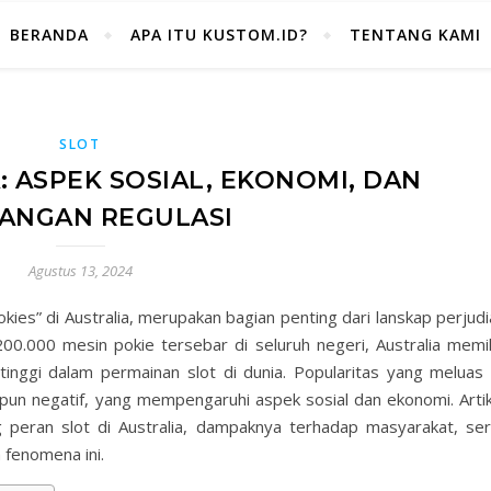
BERANDA
APA ITU KUSTOM.ID?
TENTANG KAMI
SLOT
: ASPEK SOSIAL, EKONOMI, DAN
ANGAN REGULASI
Agustus 13, 2024
okies” di Australia, merupakan bagian penting dari lanskap perjud
200.000 mesin pokie tersebar di seluruh negeri, Australia memili
rtinggi dalam permainan slot di dunia. Popularitas yang meluas i
un negatif, yang mempengaruhi aspek sosial dan ekonomi. Artik
 peran slot di Australia, dampaknya terhadap masyarakat, ser
 fenomena ini.