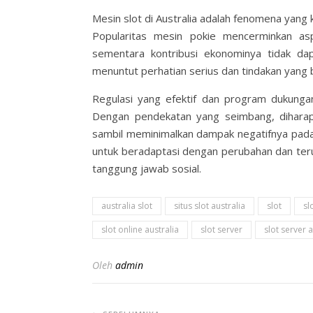
Mesin slot di Australia adalah fenomena yan
Popularitas mesin pokie mencerminkan as
sementara kontribusi ekonominya tidak dap
menuntut perhatian serius dan tindakan yang 
Regulasi yang efektif dan program dukungan
Dengan pendekatan yang seimbang, diharapk
sambil meminimalkan dampak negatifnya pada
untuk beradaptasi dengan perubahan dan ter
tanggung jawab sosial.
australia slot
situs slot australia
slot
sl
slot online australia
slot server
slot server a
Oleh
admin