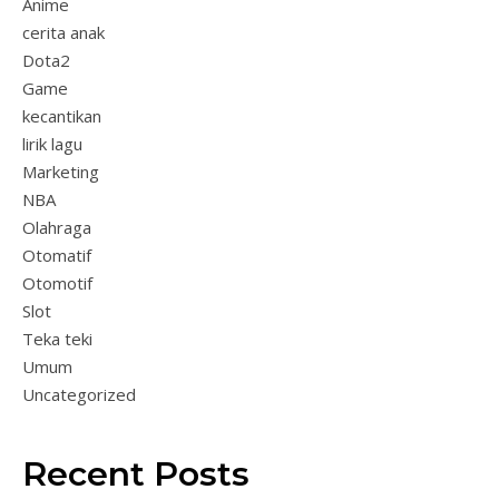
Anime
cerita anak
Dota2
Game
kecantikan
lirik lagu
Marketing
NBA
Olahraga
Otomatif
Otomotif
Slot
Teka teki
Umum
Uncategorized
Recent Posts