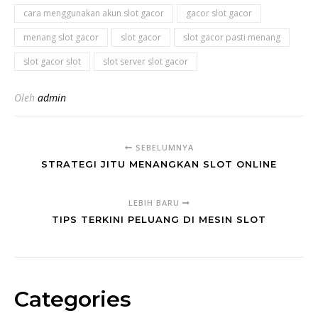
cara menggunakan akun slot gacor
gacor slot gacor
menang slot gacor
slot gacor
slot gacor pasti menang
slot gacor slot
slot server slot gacor
Oleh
admin
SEBELUMNYA
STRATEGI JITU MENANGKAN SLOT ONLINE
LEBIH BARU
TIPS TERKINI PELUANG DI MESIN SLOT
Categories