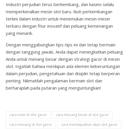
Industri perjudian terus berkembang, dan kasino selalu
memperkenalkan mesin slot baru. Ikuti perkembangan
terkini dalam industri untuk menemukan mesin-mesin
terbaru dengan fitur inovatif dan peluang kemenangan
yang menarik.
Dengan menggabungkan tips-tips ini dan tetap bermain
dengan tanggung jawab, Anda dapat meningkatkan peluang
Anda untuk menang besar dengan strategi gacor di mesin
slot. Ingatlah bahwa meskipun ada elemen keberuntungan
dalam perjudian, pengetahuan dan disiplin tetap berperan
penting. Nikmatilah pengalaman bermain slot dan
berharaplah pada putaran yang menguntungkan!
cara main di slot gacor
cara menang besar di slot gacor
cara menang di slot gacor
cara mendapatkan akun slot gacor