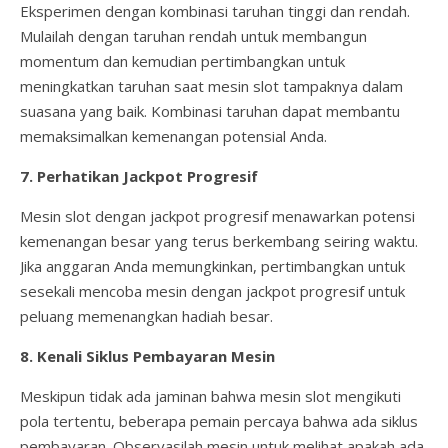
Eksperimen dengan kombinasi taruhan tinggi dan rendah.
Mulailah dengan taruhan rendah untuk membangun
momentum dan kemudian pertimbangkan untuk
meningkatkan taruhan saat mesin slot tampaknya dalam
suasana yang baik. Kombinasi taruhan dapat membantu
memaksimalkan kemenangan potensial Anda.
7. Perhatikan Jackpot Progresif
Mesin slot dengan jackpot progresif menawarkan potensi
kemenangan besar yang terus berkembang seiring waktu.
Jika anggaran Anda memungkinkan, pertimbangkan untuk
sesekali mencoba mesin dengan jackpot progresif untuk
peluang memenangkan hadiah besar.
8. Kenali Siklus Pembayaran Mesin
Meskipun tidak ada jaminan bahwa mesin slot mengikuti
pola tertentu, beberapa pemain percaya bahwa ada siklus
pembayaran. Observasilah mesin untuk melihat apakah ada