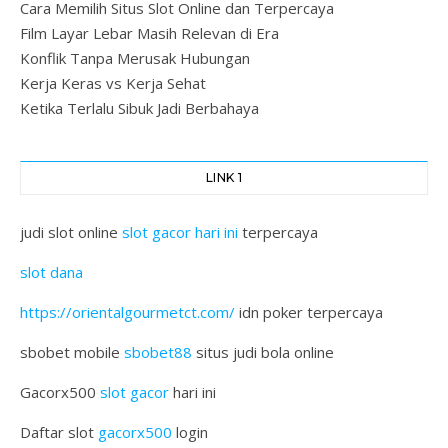
Cara Memilih Situs Slot Online dan Terpercaya
Film Layar Lebar Masih Relevan di Era
Konflik Tanpa Merusak Hubungan
Kerja Keras vs Kerja Sehat
Ketika Terlalu Sibuk Jadi Berbahaya
LINK 1
judi slot online
slot gacor hari ini
terpercaya
slot dana
https://orientalgourmetct.com/
idn poker terpercaya
sbobet mobile
sbobet88
situs judi bola online
Gacorx500
slot gacor
hari ini
Daftar slot
gacorx500
login